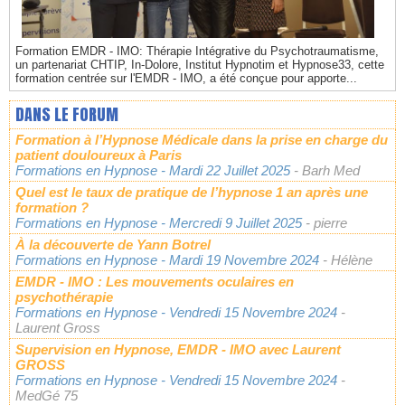
Formation EMDR - IMO: Thérapie Intégrative du Psychotraumatisme,
un partenariat CHTIP, In-Dolore, Institut Hypnotim et Hypnose33, cette
formation centrée sur l'EMDR - IMO, a été conçue pour apporte...
DANS LE FORUM
Formation à l’Hypnose Médicale dans la prise en charge du
patient douloureux à Paris
Formations en Hypnose
- Mardi 22 Juillet 2025
- Barh Med
Quel est le taux de pratique de l’hypnose 1 an après une
formation ?
Formations en Hypnose
- Mercredi 9 Juillet 2025
- pierre
À la découverte de Yann Botrel
Formations en Hypnose
- Mardi 19 Novembre 2024
- Hélène
EMDR - IMO : Les mouvements oculaires en
psychothérapie
Formations en Hypnose
- Vendredi 15 Novembre 2024
-
Laurent Gross
Supervision en Hypnose, EMDR - IMO avec Laurent
GROSS
Formations en Hypnose
- Vendredi 15 Novembre 2024
-
MedGé 75