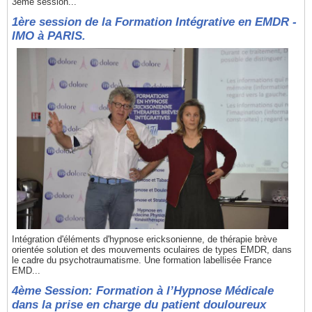
3ème session...
1ère session de la Formation Intégrative en EMDR -
IMO à PARIS.
Intégration d'éléments d'hypnose ericksonienne, de thérapie brève
orientée solution et des mouvements oculaires de types EMDR, dans
le cadre du psychotraumatisme. Une formation labellisée France
EMD...
4ème Session: Formation à l’Hypnose Médicale
dans la prise en charge du patient douloureux