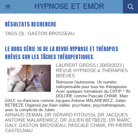
HYPNOSE ET EMDR
RÉSULTATS RECHERCHE
TAGS (3) : GASTON BROSSEAU
LE HORS SÉRIE 16 DE LA REVUE HYPNOSE ET THÉRAPIES
BRÈVES SUR LES TÂCHES THÉRAPEUTIQUES.
LAURENT GROSS
| 20/03/2023
|
REVUE HYPNOSE & THÉRAPIES
BRÈVES
Retrouver l'autonomie. Un numéro
indispensable pour tous les thérapeutes.
Avec quelques formateurs du CHTIP * IN-
DOLORE comme Pascale CHAMI, Marc
GALY, ou d'anciens comme Jacques Antoine MALAREWICZ, Julien
BETBEZE Organisé par Alain Vallée, psychiatre, psychothérapeute,
avec la complicité de Julien...
ARNAUD ZEMAN
,
DR GÉRARD FITOUSSI
,
DR JACQUES
ANTOINE MALAREWICZ
,
DR JULIEN BETBÈZE
,
DR MARC
GALY
,
GASTON BROSSEAU
,
PASCALE CHAMI
,
PR PIERRE
CASTELNAU