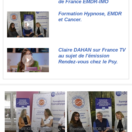
de France EMDR-IMO
Formation Hypnose, EMDR
et Cancer.
Claire DAHAN sur France TV
au sujet de l'émission
Rendez-vous chez le Psy.
Olivia MEKES, Bordeaux, en
Formation EMDR, Hypnose et