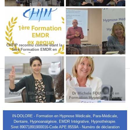
formation EMDR Intégrative à
Cancer
Paris
CHTIP reconnu comme étant la
Dr Bruno Suarez et Dr Michèle
1ère Formation EMDR en
Fourchon: Formation Hypnose
France
Médicale en Radiodiagnostic et
Radiothérapie.
Amaryline BACHIRI, EMDR à
Dr Michele FOURCHON en
Lille
Formation Hypnose et Cancer
IN-DOLORE - Formation en Hypnose Médicale, Para-Médicale,
Dentaire, Hypnoanalgésie, EMDR Intégrative, Hypnothérapie.
Siret 89071891900016-Code APE:8559A - Numéro de déclaration