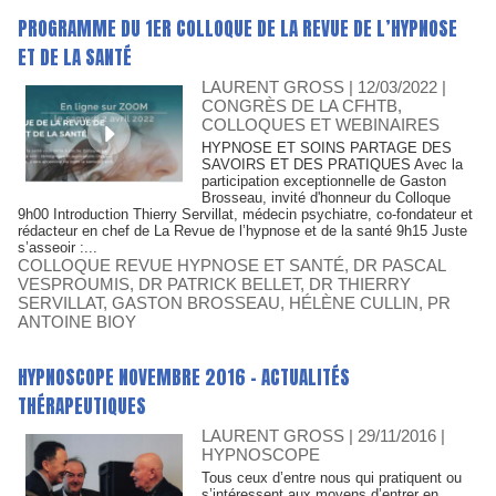
PROGRAMME DU 1ER COLLOQUE DE LA REVUE DE L’HYPNOSE
ET DE LA SANTÉ
LAURENT GROSS
| 12/03/2022
|
CONGRÈS DE LA CFHTB,
COLLOQUES ET WEBINAIRES
HYPNOSE ET SOINS PARTAGE DES
SAVOIRS ET DES PRATIQUES Avec la
participation exceptionnelle de Gaston
Brosseau, invité d'honneur du Colloque
9h00 Introduction Thierry Servillat, médecin psychiatre, co-fondateur et
rédacteur en chef de La Revue de l’hypnose et de la santé 9h15 Juste
s’asseoir :...
COLLOQUE REVUE HYPNOSE ET SANTÉ
,
DR PASCAL
VESPROUMIS
,
DR PATRICK BELLET
,
DR THIERRY
SERVILLAT
,
GASTON BROSSEAU
,
HÉLÈNE CULLIN
,
PR
ANTOINE BIOY
HYPNOSCOPE NOVEMBRE 2016 - ACTUALITÉS
THÉRAPEUTIQUES
LAURENT GROSS
| 29/11/2016
|
HYPNOSCOPE
Tous ceux d’entre nous qui pratiquent ou
s’intéressent aux moyens d’entrer en