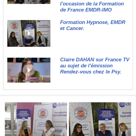
l'occasion de la Formation
de France EMDR-IMO
Formation Hypnose, EMDR
et Cancer.
Claire DAHAN sur France TV
au sujet de l'émission
Rendez-vous chez le Psy.