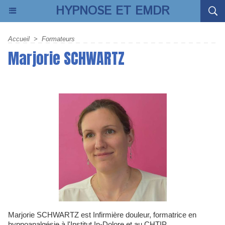
HYPNOSE ET EMDR
Accueil
>
Formateurs
Marjorie SCHWARTZ
Marjorie SCHWARTZ est Infirmière douleur, formatrice en
hypnoanalgésie à l'Institut In-Dolore et au CHTIP.