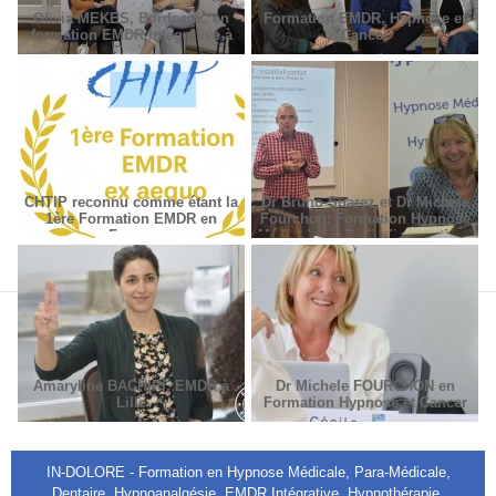
Olivia MEKES, Bordeaux, en
Formation EMDR, Hypnose et
formation EMDR Intégrative à
Cancer
Paris
CHTIP reconnu comme étant la
Dr Bruno Suarez et Dr Michèle
1ère Formation EMDR en
Fourchon: Formation Hypnose
France
Médicale en Radiodiagnostic et
Radiothérapie.
Amaryline BACHIRI, EMDR à
Dr Michele FOURCHON en
Lille
Formation Hypnose et Cancer
IN-DOLORE - Formation en Hypnose Médicale, Para-Médicale,
Dentaire, Hypnoanalgésie, EMDR Intégrative, Hypnothérapie.