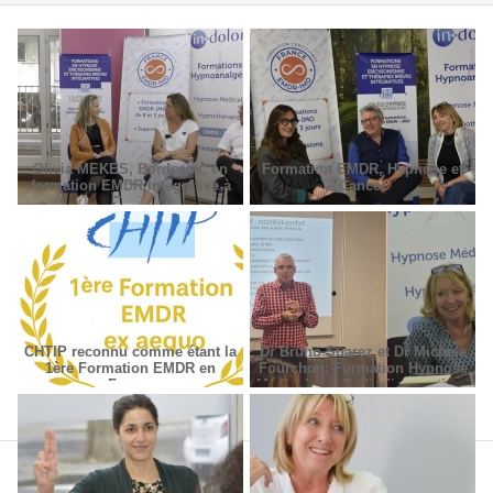
Olivia MEKES, Bordeaux, en
Formation EMDR, Hypnose et
formation EMDR Intégrative à
Cancer
Paris
CHTIP reconnu comme étant la
Dr Bruno Suarez et Dr Michèle
1ère Formation EMDR en
Fourchon: Formation Hypnose
France
Médicale en Radiodiagnostic et
Radiothérapie.