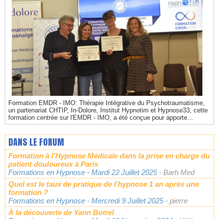
Formation EMDR - IMO: Thérapie Intégrative du Psychotraumatisme,
un partenariat CHTIP, In-Dolore, Institut Hypnotim et Hypnose33, cette
formation centrée sur l'EMDR - IMO, a été conçue pour apporte...
DANS LE FORUM
Formation à l’Hypnose Médicale dans la prise en charge du
patient douloureux à Paris
Formations en Hypnose
- Mardi 22 Juillet 2025
- Barh Med
Quel est le taux de pratique de l’hypnose 1 an après une
formation ?
Formations en Hypnose
- Mercredi 9 Juillet 2025
- pierre
À la découverte de Yann Botrel