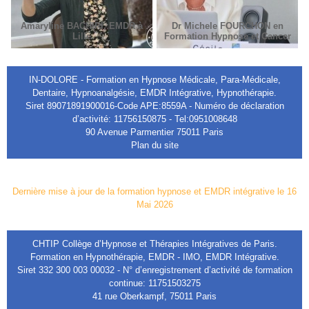
Amaryline BACHIRI, EMDR à
Dr Michele FOURCHON en
Lille
Formation Hypnose et Cancer
IN-DOLORE - Formation en Hypnose Médicale, Para-Médicale,
Dentaire, Hypnoanalgésie, EMDR Intégrative, Hypnothérapie.
Siret 89071891900016-Code APE:8559A - Numéro de déclaration
d’activité: 11756150875 - Tel:0951008648
90 Avenue Parmentier 75011 Paris
Plan du site
Dernière mise à jour de la formation hypnose et EMDR intégrative le 16
Mai 2026
CHTIP Collège d’Hypnose et Thérapies Intégratives de Paris.
Formation en Hypnothérapie, EMDR - IMO, EMDR Intégrative.
Siret 332 300 003 00032 - N° d’enregistrement d’activité de formation
continue: 11751503275
41 rue Oberkampf, 75011 Paris