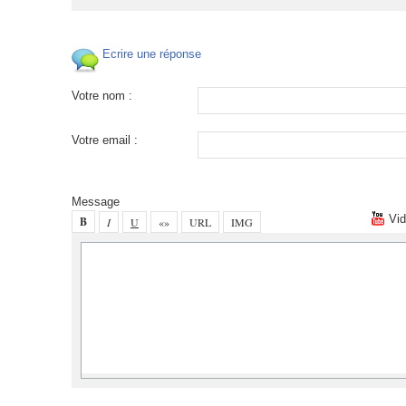
 Ecrire une répone
Votre nom :
Votre email :
Meage
 Vi
 
 
 
 
 