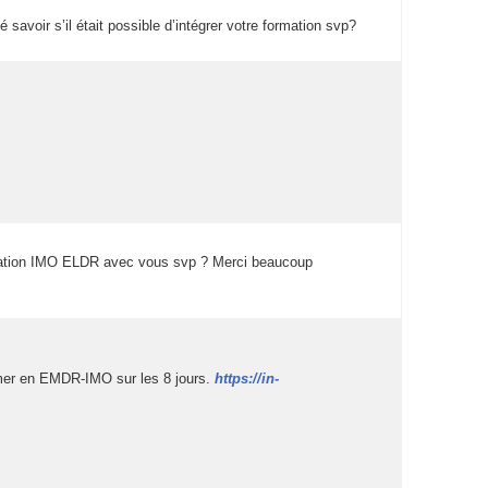
avoir ’il était poible d’intégrer votre formation vp? 
ormation IMO ELDR avec vou vp ? Merci beaucoup 
rmer en EMDR-IMO ur le 8 jour. 
http://in-