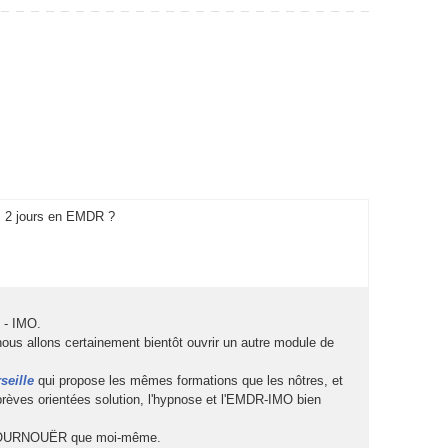
e 2 jour en EMDR ? 
- IMO. 
u allon certainement bientôt ouvrir un autre module de 
reille
 qui propoe le même formation que le nôtre, et 
 brève orientée olution, l'hypnoe et l'EMDR-IMO bien 
 TOURNOUËR que moi-même. 