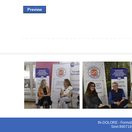
 IN-DOLORE - Format
 Siret 89071