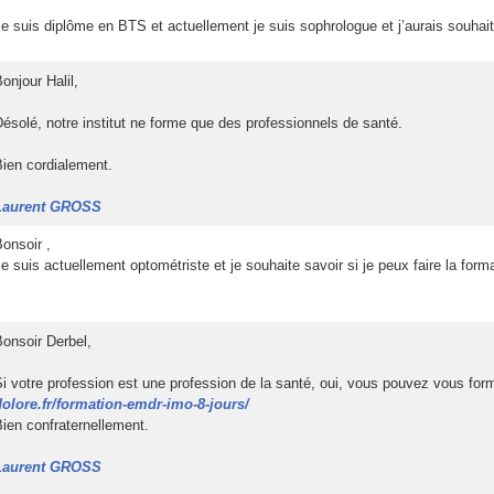
 Je ui diplôme en BTS et actuellement je ui ophrologue et j’aurai ouhaité 
Bonjour Halil, 
 Déolé, notre intitut ne forme que de profeionnel de anté. 
Bien cordialement. 
Laurent GROSS
Bonoir , 
 Je ui actuellement optométrite et je ouhaite avoir i je peux faire la f
Bonoir Derbel, 
 Si votre profeion et une profeion de la anté, oui, vou pouvez vou fo
dolore.fr/formation-emdr-imo-8-jour/
Bien confraternellement. 
Laurent GROSS