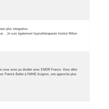
en plu integrative. 
ue... Je ui également hypnothérapeute Intitut Milton 
que vou avez pu étudier avec EMDR France. Vou allez 
Patrick Bellet à l'IMHE Avignon, une approche plu 