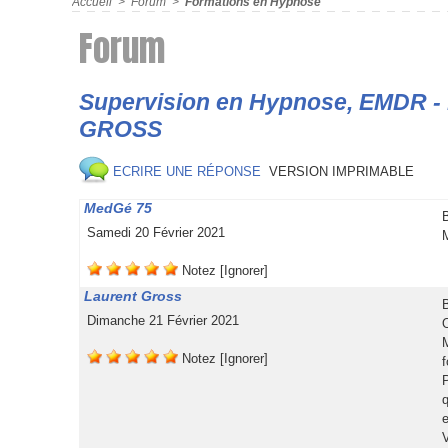
Accueil
 
 > 
 
Forum
 
 > 
 
Formation en Hypnoe
Forum
Superviion en Hypnoe, EMDR - I
GROSS
 
 ECRIRE UNE RÉPONSE
VERSION IMPRIMABLE
 MedGé 75
 Samedi 20 Février 2021
 
 
 
 
 
 
Notez
 
[Ignorer]
 Laurent Gro
 Dimanche 21 Février 2021
 
 
 
 
 
Notez
 
[Ignorer]
e