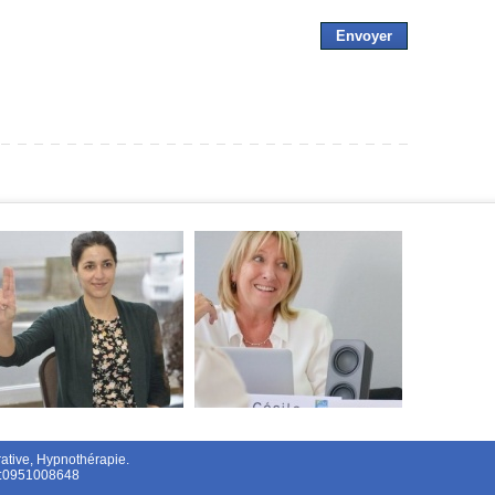
ive, Hypnothérapie. 
l:0951008648 