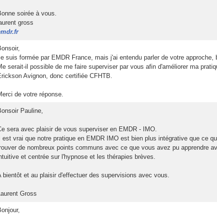
 Bonne oirée à vou. 
laurent gro 
emdr.fr
Bonoir, 
 Je ui formée par EMDR France, mai j'ai entendu parler de votre approche, bi
 Me erait-il poible de me faire upervier par vou afin d'améliorer ma pratiq
Erickon Avignon, donc certifiée CFHTB. 
Merci de votre répone. 
Bonoir Pauline, 
 Ce era avec plaiir de vou upervier en EMDR - IMO. 
 Il et vrai que notre pratique en EMDR IMO et bien plu intégrative que ce 
trouver de nombreux point commun avec ce que vou avez pu apprendre avec 
intuitive et centrée ur l'hypnoe et le thérapie brève. 
 A bientôt et au plaiir d'effectuer de uperviion avec vou. 
 Laurent Gro 
Bonjour, 