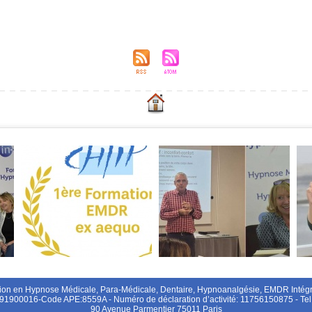
 
ion en Hypnoe Médicale, Para-Médicale, Dentaire, Hypnoanalgéie, EMDR Intégrat
891900016-Code APE:8559A - Numéro de déclaration d’activité: 11756150875 - Te
 90 Avenue Parmentier 75011 Pari 