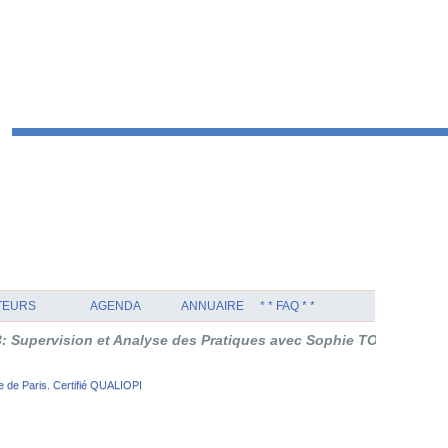
TEURS
AGENDA
ANNUAIRE
* * FAQ * *
iion et Analye de Pratique avec Sophie TOURNOUËR en Thérap
 de Pari. Certifié QUALIOPI