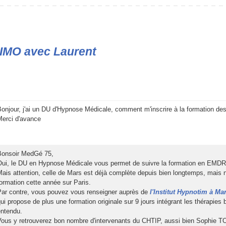
MO avec Laurent 
 Bonjour, j'ai un DU d'Hypnoe Médicale, comment m'incrire à la formation d
Merci d'avance 
 Bonoir MedGé 75, 
 Oui, le DU en Hypnoe Médicale vou permet de uivre la formation en EMDR 
 Mai attention, celle de Mar et déjà complète depui bien longtemp, mai no
formation cette année ur Pari. 
 Par contre, vou pouvez vou reneigner auprè de 
l'Intitut Hypnotim à Ma
qui propoe de plu une formation originale ur 9 jour intégrant le thérapie
ntendu. 
 Vou y retrouverez bon nombre d'intervenant du CHTIP, aui bien Sophie