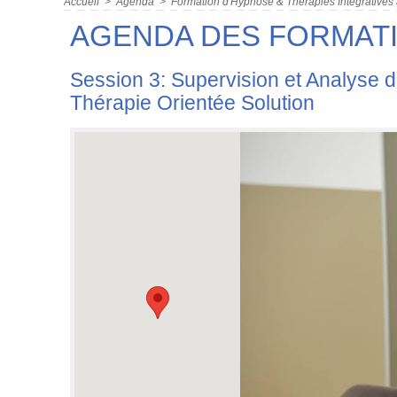
Accueil
>
Agenda
>
Formation d'Hypnose & Thérapies Intégratives 
AGENDA DES FORMAT
Session 3: Supervision et Analys
Thérapie Orientée Solution