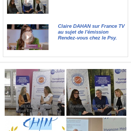
Claire DAHAN sur France TV
au sujet de l'émission
Rendez-vous chez le Psy.
Olivia MEKES, Bordeaux, en
Formation EMDR, Hypnose et
formation EMDR Intégrative à
Cancer
Paris