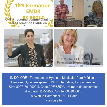
CHTIP reconnu comme étant la
Dr Bruno Suarez et Dr Michèle
1ère Formation EMDR en
Fourchon: Formation Hypnose
France
Médicale en Radiodiagnostic et
Radiothérapie.
Amaryline BACHIRI, EMDR à
Dr Michele FOURCHON en
Lille
Formation Hypnose et Cancer
IN-DOLORE - Formation en Hypnose Médicale, Para-Médicale,
Dentaire, Hypnoanalgésie, EMDR Intégrative, Hypnothérapie.
Siret 89071891900016-Code APE:8559A - Numéro de déclaration
d’activité: 11756150875 - Tel:0951008648
90 Avenue Parmentier 75011 Paris
Plan du site