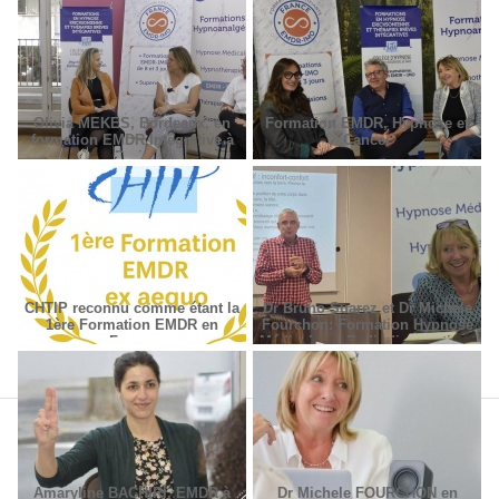
Olivia MEKES, Bordeaux, en
Formation EMDR, Hypnose et
formation EMDR Intégrative à
Cancer
Paris
CHTIP reconnu comme étant la
Dr Bruno Suarez et Dr Michèle
1ère Formation EMDR en
Fourchon: Formation Hypnose
France
Médicale en Radiodiagnostic et
Radiothérapie.
Amaryline BACHIRI, EMDR à
Dr Michele FOURCHON en