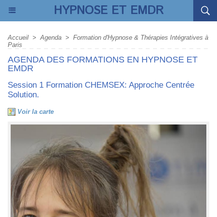
HYPNOSE ET EMDR
Accueil
>
Agenda
>
Formation d'Hypnose & Thérapies Intégratives à
Paris
AGENDA DES FORMATIONS EN HYPNOSE ET
EMDR
Session 1 Formation CHEMSEX: Approche Centrée
Solution.
Voir la carte