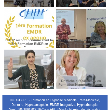
formation EMDR Intégrative à
Cancer
Paris
CHTIP reconnu comme étant la
Dr Bruno Suarez et Dr Michèle
1ère Formation EMDR en
Fourchon: Formation Hypnose
France
Médicale en Radiodiagnostic et
Radiothérapie.
Amaryline BACHIRI, EMDR à
Dr Michele FOURCHON en
Lille
Formation Hypnose et Cancer
IN-DOLORE - Formation en Hypnose Médicale, Para-Médicale,
Dentaire, Hypnoanalgésie, EMDR Intégrative, Hypnothérapie.
Siret 89071891900016-Code APE:8559A - Numéro de déclaration