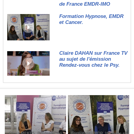
de France EMDR-IMO
Formation Hypnose, EMDR
et Cancer.
Claire DAHAN sur France TV
au sujet de l'émission
Rendez-vous chez le Psy.
Olivia MEKES, Bordeaux, en
Formation EMDR, Hypnose et