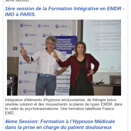
3ème session...
1ère session de la Formation Intégrative en EMDR -
IMO à PARIS.
Intégration d'éléments d'hypnose ericksonienne, de thérapie brève
orientée solution et des mouvements oculaires de types EMDR, dans
le cadre du psychotraumatisme. Une formation labellisée France
EMD...
4ème Session: Formation à l’Hypnose Médicale
dans la prise en charge du patient douloureux