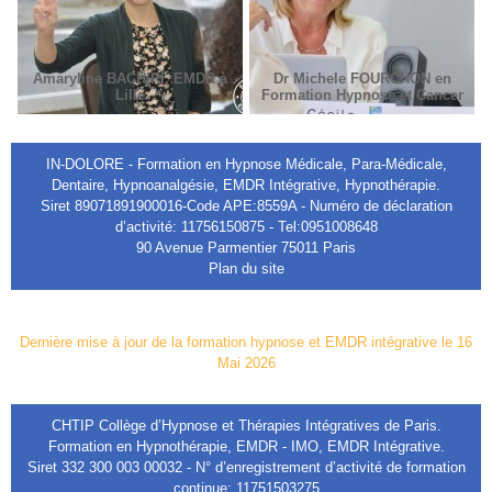
Amaryline BACHIRI, EMDR à
Dr Michele FOURCHON en
Lille
Formation Hypnose et Cancer
IN-DOLORE - Formation en Hypnose Médicale, Para-Médicale,
Dentaire, Hypnoanalgésie, EMDR Intégrative, Hypnothérapie.
Siret 89071891900016-Code APE:8559A - Numéro de déclaration
d’activité: 11756150875 - Tel:0951008648
90 Avenue Parmentier 75011 Paris
Plan du site
Dernière mise à jour de la formation hypnose et EMDR intégrative le 16
Mai 2026
CHTIP Collège d’Hypnose et Thérapies Intégratives de Paris.
Formation en Hypnothérapie, EMDR - IMO, EMDR Intégrative.
Siret 332 300 003 00032 - N° d’enregistrement d’activité de formation
continue: 11751503275