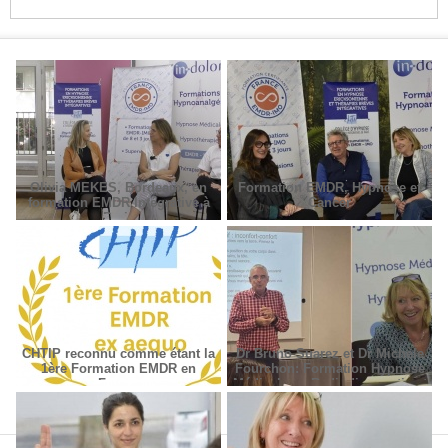
Olivia MEKES, Bordeaux, en
Formation EMDR, Hypnose et
formation EMDR Intégrative à
Cancer
Paris
CHTIP reconnu comme étant la
Dr Bruno Suarez et Dr Michèle
1ère Formation EMDR en
Fourchon: Formation Hypnose
France
Médicale en Radiodiagnostic et
Radiothérapie.