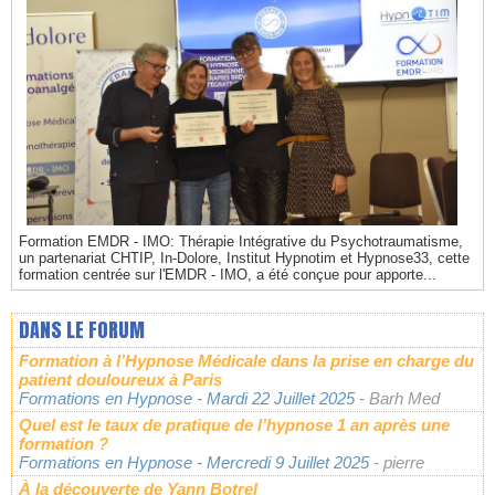
Formation EMDR - IMO: Thérapie Intégrative du Psychotraumatisme,
un partenariat CHTIP, In-Dolore, Institut Hypnotim et Hypnose33, cette
formation centrée sur l'EMDR - IMO, a été conçue pour apporte...
DANS LE FORUM
Formation à l’Hypnose Médicale dans la prise en charge du
patient douloureux à Paris
Formations en Hypnose
- Mardi 22 Juillet 2025
- Barh Med
Quel est le taux de pratique de l’hypnose 1 an après une
formation ?
Formations en Hypnose
- Mercredi 9 Juillet 2025
- pierre
À la découverte de Yann Botrel