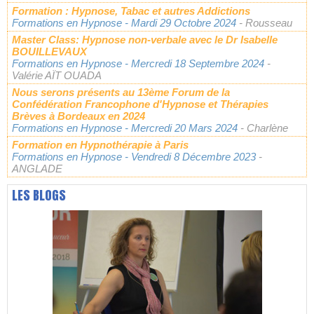
Formation : Hypnose, Tabac et autres Addictions
Formations en Hypnose
- Mardi 29 Octobre 2024
- Rousseau
Master Class: Hypnose non-verbale avec le Dr Isabelle
BOUILLEVAUX
Formations en Hypnose
- Mercredi 18 Septembre 2024
-
Valérie AÏT OUADA
Nous serons présents au 13ème Forum de la
Confédération Francophone d'Hypnose et Thérapies
Brèves à Bordeaux en 2024
Formations en Hypnose
- Mercredi 20 Mars 2024
- Charlène
Formation en Hypnothérapie à Paris
Formations en Hypnose
- Vendredi 8 Décembre 2023
-
ANGLADE
LES BLOGS