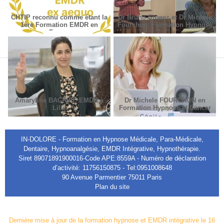
CHTIP reconnu comme étant la
Dr Bruno Suarez et Dr Michèle
1ère Formation EMDR en
Fourchon: Formation Hypnose
France
Médicale en Radiodiagnostic et
Radiothérapie.
Amaryline BACHIRI, EMDR à
Dr Michele FOURCHON en
Lille
Formation Hypnose et Cancer
IN-DOLORE - Formation en Hypnose Médicale, Para-Médicale,
Dentaire, Hypnoanalgésie, EMDR Intégrative, Hypnothérapie.
Siret 89071891900016-Code APE:8559A - Numéro de déclaration
d’activité: 11756150875 - Tel:0951008648
90 Avenue Parmentier 75011 Paris
Plan du site
Dernière mise à jour de la formation hypnose et EMDR intégrative le 16