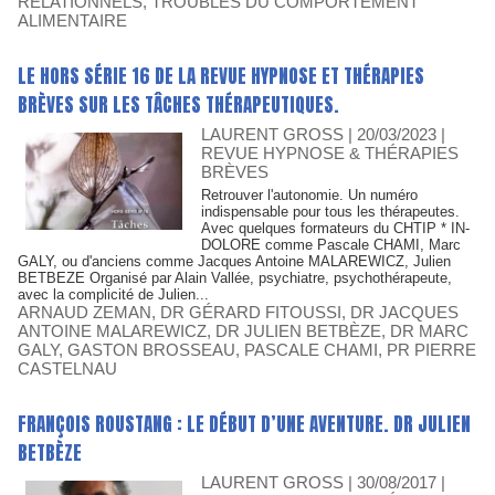
RELATIONNELS
,
TROUBLES DU COMPORTEMENT
ALIMENTAIRE
LE HORS SÉRIE 16 DE LA REVUE HYPNOSE ET THÉRAPIES
BRÈVES SUR LES TÂCHES THÉRAPEUTIQUES.
LAURENT GROSS
| 20/03/2023
|
REVUE HYPNOSE & THÉRAPIES
BRÈVES
Retrouver l'autonomie. Un numéro
indispensable pour tous les thérapeutes.
Avec quelques formateurs du CHTIP * IN-
DOLORE comme Pascale CHAMI, Marc
GALY, ou d'anciens comme Jacques Antoine MALAREWICZ, Julien
BETBEZE Organisé par Alain Vallée, psychiatre, psychothérapeute,
avec la complicité de Julien...
ARNAUD ZEMAN
,
DR GÉRARD FITOUSSI
,
DR JACQUES
ANTOINE MALAREWICZ
,
DR JULIEN BETBÈZE
,
DR MARC
GALY
,
GASTON BROSSEAU
,
PASCALE CHAMI
,
PR PIERRE
CASTELNAU
FRANÇOIS ROUSTANG : LE DÉBUT D’UNE AVENTURE. DR JULIEN
BETBÈZE
LAURENT GROSS
| 30/08/2017
|