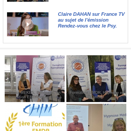
Claire DAHAN sur France TV
au sujet de l'émission
Rendez-vous chez le Psy.
Olivia MEKES, Bordeaux, en
Formation EMDR, Hypnose et
formation EMDR Intégrative à
Cancer
Paris