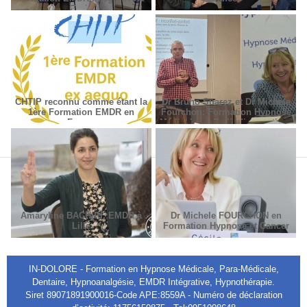
Paris
CHTIP reconnu comme étant la
Dr Bruno Suarez et Dr Michèle
1ère Formation EMDR en
Fourchon: Formation Hypnose
France
Médicale en Radiodiagnostic et
Radiothérapie.
Amaryline BACHIRI, EMDR à
Dr Michele FOURCHON en
Lille
Formation Hypnose et Cancer
IN-DOLORE - Formation en Hypnose Médicale, Para-Médicale,
Dentaire, Hypnoanalgésie, EMDR Intégrative, Hypnothérapie.
Siret 89071891900016-Code APE:8559A - Numéro de déclaration