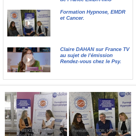
Formation Hypnose, EMDR
et Cancer.
Claire DAHAN sur France TV
au sujet de l'émission
Rendez-vous chez le Psy.
Olivia MEKES, Bordeaux, en
Formation EMDR, Hypnose et
formation EMDR Intégrative à
Cancer