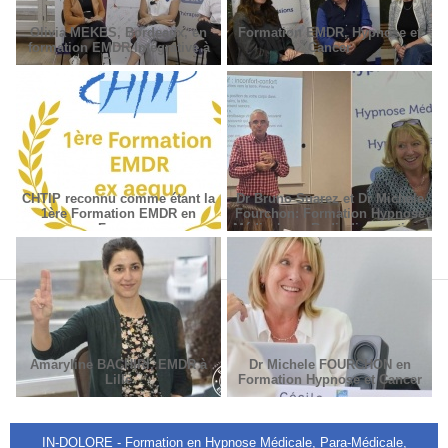
Olivia MEKES, Bordeaux, en
Formation EMDR, Hypnose et
formation EMDR Intégrative à
Cancer
Paris
CHTIP reconnu comme étant la
Dr Bruno Suarez et Dr Michèle
1ère Formation EMDR en
Fourchon: Formation Hypnose
France
Médicale en Radiodiagnostic et
Radiothérapie.
Amaryline BACHIRI, EMDR à
Dr Michele FOURCHON en
Lille
Formation Hypnose et Cancer
IN-DOLORE - Formation en Hypnose Médicale, Para-Médicale,