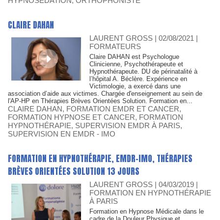
HYPNOSÉDATION
,
ORTHOPHONISTE
CLAIRE DAHAN
LAURENT GROSS
| 02/08/2021
|
FORMATEURS
Claire DAHAN est Psychologue
Clinicienne, Psychothérapeute et
Hypnothérapeute. DU de périnatalité à
l’hôpital A. Béclère. Expérience en
Victimologie, a exercé dans une
association d’aide aux victimes. Chargée d'enseignement au sein de
l'AP-HP en Thérapies Brèves Orientées Solution. Formation en...
CLAIRE DAHAN
,
FORMATION EMDR ET CANCER
,
FORMATION HYPNOSE ET CANCER
,
FORMATION
HYPNOTHÉRAPIE
,
SUPERVISION EMDR À PARIS
,
SUPERVISION EN EMDR - IMO
FORMATION EN HYPNOTHÉRAPIE, EMDR-IMO, THÉRAPIES
BRÈVES ORIENTÉES SOLUTION 13 JOURS
LAURENT GROSS
| 04/03/2019
|
FORMATION EN HYPNOTHÉRAPIE
À PARIS
Formation en Hypnose Médicale dans le
cadre de la Douleur Physique et