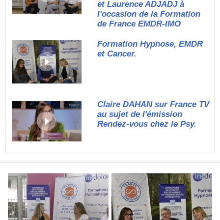
et Laurence ADJADJ à
l'occasion de la Formation
de France EMDR-IMO
Formation Hypnose, EMDR
et Cancer.
Claire DAHAN sur France TV
au sujet de l'émission
Rendez-vous chez le Psy.