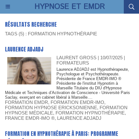
HYPNOSE ET EMDR
RÉSULTATS RECHERCHE
TAGS (5) : FORMATION HYPNOTHÉRAPIE
LAURENCE ADJADJ
LAURENT GROSS
| 10/07/2025
|
FORMATEURS
Laurence ADJADJ est Hypnothérapeute,
Psychologue et Psychothérapeute.
Présidente de France EMDR-IMO ®
Présidente de l'institut Hypnotim à
Marseille Titulaire du DIU d'Hypnose
Médicale et Techniques d’Activation de Conscience - Université Paris
Saclay, exerçant en cabinet libéral à Marseille....
FORMATION EMDR
,
FORMATION EMDR-IMO
,
FORMATION HYPNOSE ERICKSONIENNE
,
FORMATION
HYPNOSE MÉDICALE
,
FORMATION HYPNOTHÉRAPIE
,
FRANCE EMDR-IMO ®
,
LAURENCE ADJADJ
FORMATION EN HYPNOTHÉRAPIE À PARIS: PROGRAMME