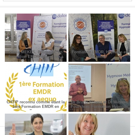
Olivia MEKES, Bordeaux, en
Formation EMDR, Hypnose et
formation EMDR Intégrative à
Cancer
Paris
CHTIP reconnu comme étant la
Dr Bruno Suarez et Dr Michèle
1ère Formation EMDR en
Fourchon: Formation Hypnose
France
Médicale en Radiodiagnostic et
Radiothérapie.