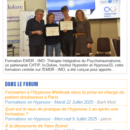
Formation EMDR - IMO: Thérapie Intégrative du Psychotraumatisme,
un partenariat CHTIP, In-Dolore, Institut Hypnotim et Hypnose33, cette
formation centrée sur l'EMDR - IMO, a été conçue pour apporte...
DANS LE FORUM
Formation à l’Hypnose Médicale dans la prise en charge du
patient douloureux à Paris
Formations en Hypnose
- Mardi 22 Juillet 2025
- Barh Med
Quel est le taux de pratique de l’hypnose 1 an après une
formation ?
Formations en Hypnose
- Mercredi 9 Juillet 2025
- pierre
À la découverte de Yann Botrel