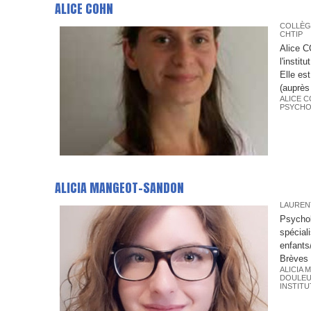
ALICE COHN
COLLÈG
CHTIP
Alice C
l'insti
Elle es
(auprès
ALICE 
PSYCHO
ALICIA MANGEOT-SANDON
LAUREN
Psychol
spécial
enfants
Brèves 
ALICIA
DOULE
INSTITU