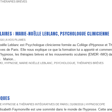
,
THÉRAPIES BRÈVES
AIRES : MARIE-NOËLLE LEBLANC, PSYCHOLOGUE CLINICIENNE
016
|
A VOS PLUMES
oëlle Leblanc est Psychologue clinicienne formée au Collège d'Hypnose et T
tives de Paris. Elle nous explique ce que la formation lui a apporté et comment
 l'hypnose, les thérapies brèves et les mouvements oculaires (EMDR -IMO) d
e. Marion...
MO
,
HYPNOSE
,
MARIE-NOËLLE LEBLANC
,
PSYCHOLOGUE
,
THÉRAPIES BRÈVES
IQUES
E HYPNOSE & THÉRAPIES INTÉGRATIVES DE PARIS
| 31/08/2016
|
HYPNOSCOPE
lisabeth Faymonville est une sommité dans le monde de l'hypnose. Cette ane