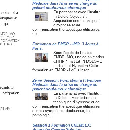
Médicale dans la prise en charge du
patient douloureux chronique
En partenariat avec l'Institut
esoins et à
In-Dolore Objectifs : -
hologues et
Acquisition des techniques
, qui
d’hypnose et de
communication thérapeutique utilisables
su...
EMDR-IMO
,
ON EMDR
,
FORMATION
Formation en EMDR - IMO, 3 Jours à
CONTROL
,
Paris.
Sous l'égide de France
EMDR-IMO, une co-animation
CHTIP * Institut IN-DOLORE
et l'Institut Hypnotim Cette
formation en EMDR - IMO s’inscri...
2ème Session: Formation à l’Hypnose
Médicale dans la prise en charge du
résents au
patient douloureux chronique
 Intégration
En partenariat avec l'Institut
In-Dolore - Acquisition des
techniques d’hypnose et de
communication thérapeutique utilisables
PPE AÏM
,
sur les symptômes douloureux, les
pathologie...
Session 1 Formation CHEMSEX:
Approche Centrée Solution.