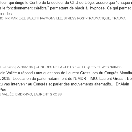
teur, qui dirige le Centre de la douleur du CHU de Liège, assure que "chaque 
 le fonctionnement cérébral" permettant de réagir à l'hypnose. Ce qui perme
ner des...
MO
,
PR MARIE-ELISABETH FAYMONVILLE
,
STRESS POST-TRAUMATIQUE
,
TRAUMA
T GROSS
| 27/10/2015
|
CONGRÈS DE LA CFHTB, COLLOQUES ET WEBINAIRES
lain Vallée a répondu aux questions de Laurent Gross lors du Congrès Mondi
s 2015. L'occasion de parler notamment de l'EMDR - IMO. Laurent Gross : Bon
 tu vas intervenir au Congrès et parler des mouvements alternatifs... Dr Alain
Pas...
N VALLÉE
,
EMDR-IMO
,
LAURENT GROSS