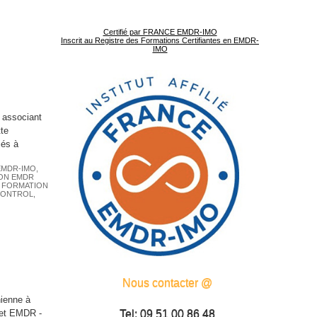
Certifié par FRANCE EMDR-IMO
Inscrit au Registre des Formations Certifiantes en EMDR-
IMO
 associant
tte
iés à
EMDR-IMO
,
ON EMDR
,
FORMATION
CONTROL
,
Nous contacter @
ienne à
 et EMDR -
Tel: 09 51 00 86 48