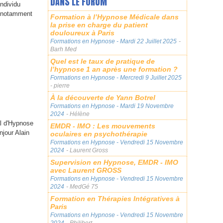
DANS LE FORUM
individu
t notamment
Formation à l’Hypnose Médicale dans
la prise en charge du patient
douloureux à Paris
Formations en Hypnose
- Mardi 22 Juillet 2025
-
Barh Med
Quel est le taux de pratique de
l’hypnose 1 an après une formation ?
Formations en Hypnose
- Mercredi 9 Juillet 2025
- pierre
À la découverte de Yann Botrel
Formations en Hypnose
- Mardi 19 Novembre
2024
- Hélène
al d'Hypnose
EMDR - IMO : Les mouvements
jour Alain
oculaires en psychothérapie
Formations en Hypnose
- Vendredi 15 Novembre
2024
- Laurent Gross
Supervision en Hypnose, EMDR - IMO
avec Laurent GROSS
Formations en Hypnose
- Vendredi 15 Novembre
2024
- MedGé 75
Formation en Thérapies Intégratives à
Paris
Formations en Hypnose
- Vendredi 15 Novembre
2024
- Philibert