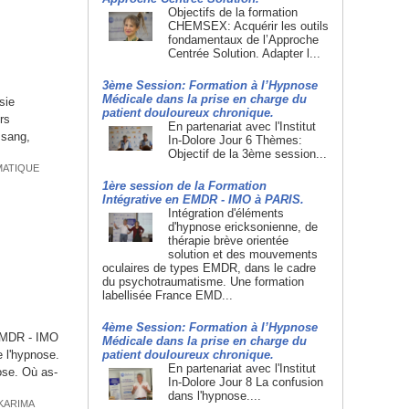
Objectifs de la formation
CHEMSEX: Acquérir les outils
fondamentaux de l’Approche
Centrée Solution. Adapter l...
3ème Session: Formation à l’Hypnose
Médicale dans la prise en charge du
sie
patient douloureux chronique.
rs
En partenariat avec l'Institut
 sang,
In-Dolore Jour 6 Thèmes:
Objectif de la 3ème session...
MATIQUE
1ère session de la Formation
Intégrative en EMDR - IMO à PARIS.
Intégration d'éléments
d'hypnose ericksonienne, de
thérapie brève orientée
solution et des mouvements
oculaires de types EMDR, dans le cadre
du psychotraumatisme. Une formation
labellisée France EMD...
4ème Session: Formation à l’Hypnose
 EMDR - IMO
Médicale dans la prise en charge du
e l'hypnose.
patient douloureux chronique.
En partenariat avec l'Institut
ose. Où as-
In-Dolore Jour 8 La confusion
dans l'hypnose....
KARIMA