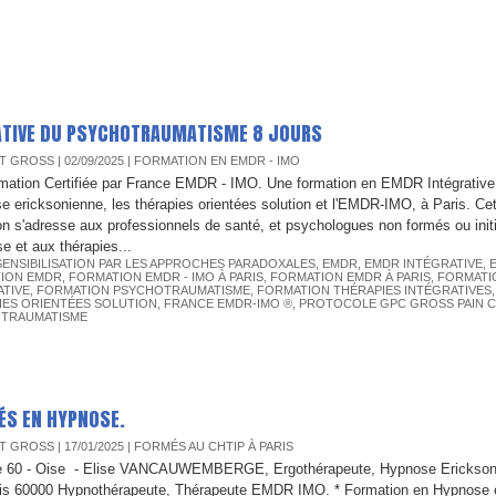
RATIVE DU PSYCHOTRAUMATISME 8 JOURS
T GROSS
| 02/09/2025
|
FORMATION EN EMDR - IMO
mation Certifiée par France EMDR - IMO. Une formation en EMDR Intégrative
se ericksonienne, les thérapies orientées solution et l'EMDR-IMO, à Paris. Ce
on s'adresse aux professionnels de santé, et psychologues non formés ou init
se et aux thérapies...
SENSIBILISATION PAR LES APPROCHES PARADOXALES
,
EMDR
,
EMDR INTÉGRATIVE
,
ION EMDR
,
FORMATION EMDR - IMO À PARIS
,
FORMATION EMDR À PARIS
,
FORMATI
ATIVE
,
FORMATION PSYCHOTRAUMATISME
,
FORMATION THÉRAPIES INTÉGRATIVES
IES ORIENTÉES SOLUTION
,
FRANCE EMDR-IMO ®
,
PROTOCOLE GPC GROSS PAIN 
TRAUMATISME
ÉS EN HYPNOSE.
T GROSS
| 17/01/2025
|
FORMÉS AU CHTIP À PARIS
ie 60 - Oise - Elise VANCAUWEMBERGE, Ergothérapeute, Hypnose Erickson
is 60000 Hypnothérapeute, Thérapeute EMDR IMO. * Formation en Hypnose