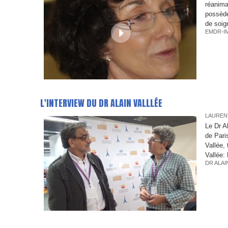
réanima
possède
de soig
EMDR-I
L'INTERVIEW DU DR ALAIN VALLLÉE
LAUREN
Le Dr A
de Pari
Vallée,
Vallée: 
DR ALAI