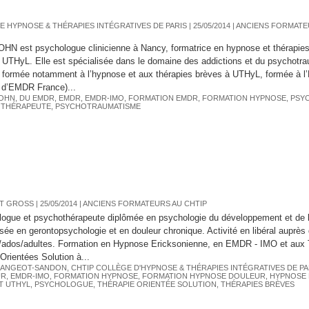
E HYPNOSE & THÉRAPIES INTÉGRATIVES DE PARIS
| 25/05/2014
|
ANCIENS FORMATE
OHN est psychologue clinicienne à Nancy, formatrice en hypnose et thérapie
tut UTHyL. Elle est spécialisée dans le domaine des addictions et du psychotr
t formée notamment à l’hypnose et aux thérapies brèves à UTHyL, formée à 
 d’EMDR France)...
COHN
,
DU EMDR
,
EMDR
,
EMDR-IMO
,
FORMATION EMDR
,
FORMATION HYPNOSE
,
PSY
THÉRAPEUTE
,
PSYCHOTRAUMATISME
T GROSS
| 25/05/2014
|
ANCIENS FORMATEURS AU CHTIP
ogue et psychothérapeute diplômée en psychologie du développement et de l
isée en gerontopsychologie et en douleur chronique. Activité en libéral auprès
/ados/adultes. Formation en Hypnose Ericksonienne, en EMDR - IMO et aux 
Orientées Solution à...
 MANGEOT-SANDON
,
CHTIP COLLÈGE D'HYPNOSE & THÉRAPIES INTÉGRATIVES DE PA
UR
,
EMDR-IMO
,
FORMATION HYPNOSE
,
FORMATION HYPNOSE DOULEUR
,
HYPNOSE
T UTHYL
,
PSYCHOLOGUE
,
THÉRAPIE ORIENTÉE SOLUTION
,
THÉRAPIES BRÈVES