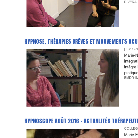
RIVERA
HYPNOSE, THÉRAPIES BRÈVES ET MOUVEMENTS OCUL
| 13/09/2
Marie-N
intégra
intègre
pratiqu
EMDR-I
HYPNOSCOPE AOÛT 2016 - ACTUALITÉS THÉRAPEUT
COLLÈG
Marie-E