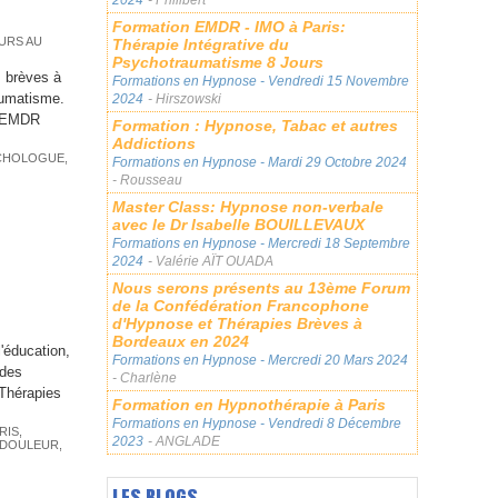
Formation EMDR - IMO à Paris:
URS AU
Thérapie Intégrative du
Psychotraumatisme 8 Jours
s brèves à
Formations en Hypnose
- Vendredi 15 Novembre
aumatisme.
2024
- Hirszowski
l’EMDR
Formation : Hypnose, Tabac et autres
Addictions
CHOLOGUE
,
Formations en Hypnose
- Mardi 29 Octobre 2024
- Rousseau
Master Class: Hypnose non-verbale
avec le Dr Isabelle BOUILLEVAUX
Formations en Hypnose
- Mercredi 18 Septembre
2024
- Valérie AÏT OUADA
Nous serons présents au 13ème Forum
de la Confédération Francophone
d'Hypnose et Thérapies Brèves à
Bordeaux en 2024
'éducation,
Formations en Hypnose
- Mercredi 20 Mars 2024
 des
- Charlène
Thérapies
Formation en Hypnothérapie à Paris
Formations en Hypnose
- Vendredi 8 Décembre
RIS
,
2023
- ANGLADE
 DOULEUR
,
LES BLOGS