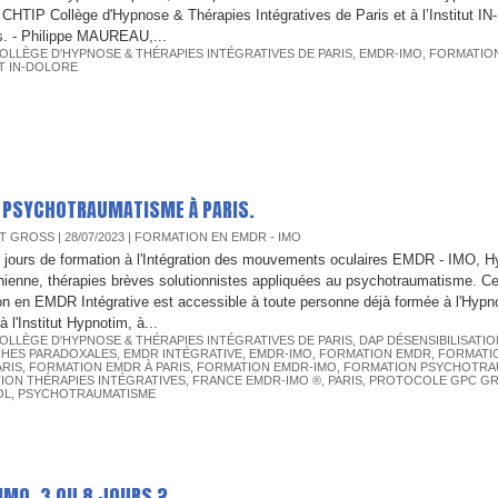
CHTIP Collège d'Hypnose & Thérapies Intégratives de Paris et à l’Institut 
s. - Philippe MAUREAU,...
OLLÈGE D'HYPNOSE & THÉRAPIES INTÉGRATIVES DE PARIS
,
EMDR-IMO
,
FORMATIO
T IN-DOLORE
U PSYCHOTRAUMATISME À PARIS.
T GROSS
| 28/07/2023
|
FORMATION EN EMDR - IMO
3 jours de formation à l'Intégration des mouvements oculaires EMDR - IMO, 
nienne, thérapies brèves solutionnistes appliquées au psychotraumatisme. Ce
on en EMDR Intégrative est accessible à toute personne déjà formée à l'Hypn
 l'Institut Hypnotim, à...
OLLÈGE D'HYPNOSE & THÉRAPIES INTÉGRATIVES DE PARIS
,
DAP DÉSENSIBILISATIO
HES PARADOXALES
,
EMDR INTÉGRATIVE
,
EMDR-IMO
,
FORMATION EMDR
,
FORMATIO
ARIS
,
FORMATION EMDR À PARIS
,
FORMATION EMDR-IMO
,
FORMATION PSYCHOTRA
ION THÉRAPIES INTÉGRATIVES
,
FRANCE EMDR-IMO ®
,
PARIS
,
PROTOCOLE GPC GR
OL
,
PSYCHOTRAUMATISME
IMO. 3 OU 8 JOURS ?