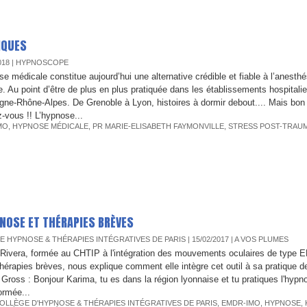
IQUES
018
|
HYPNOSCOPE
se médicale constitue aujourd’hui une alternative crédible et fiable à l’anesthé
e. Au point d’être de plus en plus pratiquée dans les établissements hospitalie
gne-Rhône-Alpes. De Grenoble à Lyon, histoires à dormir debout.... Mais bon
z-vous !! L’hypnose...
MO
,
HYPNOSE MÉDICALE
,
PR MARIE-ELISABETH FAYMONVILLE
,
STRESS POST-TRAU
NOSE ET THÉRAPIES BRÈVES
E HYPNOSE & THÉRAPIES INTÉGRATIVES DE PARIS
| 15/02/2017
|
A VOS PLUMES
Rivera, formée au CHTIP à l'intégration des mouvements oculaires de type
thérapies brèves, nous explique comment elle intègre cet outil à sa pratique d
 Gross : Bonjour Karima, tu es dans la région lyonnaise et tu pratiques l'hypn
ormée...
OLLÈGE D'HYPNOSE & THÉRAPIES INTÉGRATIVES DE PARIS
,
EMDR-IMO
,
HYPNOSE
,