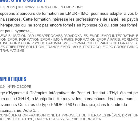
T GROSS
| 01/07/2022
|
FORMATION EN EMDR - IMO
oposons 2 parcours de formation en EMDR - IMO, pour nous adapter à vos b
naissances. Cette formation intéresse les professionnels de santé, les psyc
hérapeutes qui ne sont pas encore formés en hypnose où qui sont peu formés
nt peu l’hypnose,...
SENSIBILISATION PAR LES APPROCHES PARADOXALES
,
EMDR
,
EMDR INTÉGRATIVE
,
ION EMDR
,
FORMATION EMDR - IMO À PARIS
,
FORMATION EMDR À PARIS
,
FORMATI
ATIVE
,
FORMATION PSYCHOTRAUMATISME
,
FORMATION THÉRAPIES INTÉGRATIVES
IES ORIENTÉES SOLUTION
,
FRANCE EMDR-IMO ®
,
PROTOCOLE GPC GROSS PAIN 
TRAUMATISME
RAPEUTIQUES
019
|
HYPNOSCOPE
ège d'Hypnose & Thérapies Intégratives de Paris et l'Institut UTHyL étaient p
um de la CFHTB, à Montpellier. Retrouvez les interventions des formateurs : -
vements Oculaires de type EMDR - IMO en thérapie, dans le cadre du
raumatisme. Acte 1...
CONFÉDÉRATION FRANCOPHONE D’HYPNOSE ET DE THÉRAPIES BRÈVES
,
DR PHILI
MO
,
INSTITUT UTHYL
,
LAURENT GROSS
,
SOPHIE TOURNOUËR