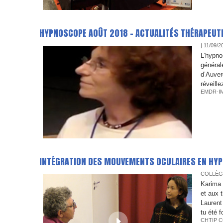
HYPNOSCOPE AOÛT 2018 - ACTUALITÉS THÉRAPEUT
| 11/09/2
L’hypno
général
d’Auver
réveille
EMDR-I
INTÉGRATION DES MOUVEMENTS OCULAIRES EN HYP
COLLÈG
Karima 
et aux 
Laurent
tu été f
CHTIP C