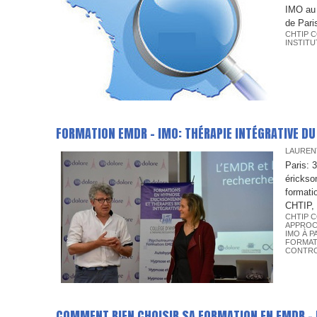
IMO au 
de Pari
CHTIP C
INSTITU
FORMATION EMDR - IMO: THÉRAPIE INTÉGRATIVE D
LAUREN
Paris: 
érickso
formati
CHTIP, à
CHTIP C
APPROC
IMO À P
FORMAT
CONTR
COMMENT BIEN CHOISIR SA FORMATION EN EMDR - 