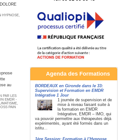
IN-DOLORE
N HYPNOSE
,
Hypnose
Agenda des Formations
tte
ose au
BORDEAUX en Gironde dans le 33:
Supervision et Formation en EMDR
Intégrative 1 Jour
N PAR LES
N EMDR -
1 journée de supervision et de
UMATISME
,
mise à niveau faisant suite à
OSS PAIN
la formation en EMDR
Intégrative, EMDR – IMO, qui
va pouvoir permettre aux thérapeutes déjà
expérimentés, ayant été formés dans un
istitu...
1ère Session: Formation à l’Hypnose