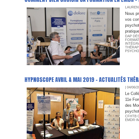
LAUREN
Nous pr
vos con
psychot
pratique
DAP DÉ
FORMAT
INTÉGR
THÉRAP
PSYCHO
HYPNOSCOPE AVRIL & MAI 2019 - ACTUALITÉS THÉ
| 04/06/2
Le Coll
11e For
des Mou
psychot
CFHTB 
EMDR-I