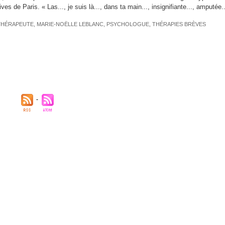
ives de Paris. « Las..., je suis là..., dans ta main..., insignifiante..., amputée..
HÉRAPEUTE
,
MARIE-NOËLLE LEBLANC
,
PSYCHOLOGUE
,
THÉRAPIES BRÈVES