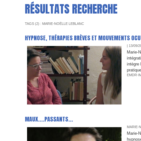
RÉSULTATS RECHERCHE
TAGS (2) : MARIE-NOËLLE LEBLANC
HYPNOSE, THÉRAPIES BRÈVES ET MOUVEMENTS OCUL
| 13/09/2
Marie-N
intégra
intègre
pratiqu
EMDR-I
​MAUX....PASSANTS...
MARIE-N
Marie-N
hypnose