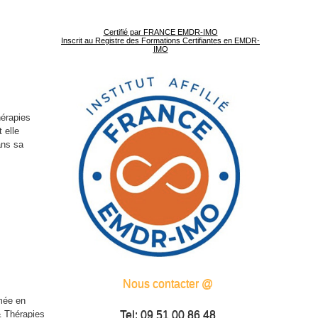
Certifié par FRANCE EMDR-IMO
Inscrit au Registre des Formations Certifiantes en EMDR-
IMO
hérapies
 elle
ans sa
Nous contacter @
rmée en
& Thérapies
Tel: 09 51 00 86 48