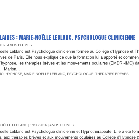
AIRES : MARIE-NOËLLE LEBLANC, PSYCHOLOGUE CLINICIENNE
016
|
A VOS PLUMES
oëlle Leblanc est Psychologue clinicienne formée au Collège d'Hypnose et T
tives de Paris. Elle nous explique ce que la formation lui a apporté et comment
 l'hypnose, les thérapies brèves et les mouvements oculaires (EMDR -IMO) d
e. Marion...
MO
,
HYPNOSE
,
MARIE-NOËLLE LEBLANC
,
PSYCHOLOGUE
,
THÉRAPIES BRÈVES
OËLLE LEBLANC | 19/08/2016
|
A VOS PLUMES
oëlle Leblanc est Psychologue clinicienne et Hypnothérapeute. Elle a été fo
, aux thérapies brèves et aux mouvements oculaires au Collège d'Hypnose 