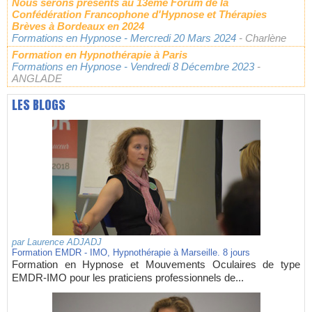
Nous serons présents au 13ème Forum de la
Confédération Francophone d'Hypnose et Thérapies
Brèves à Bordeaux en 2024
Formations en Hypnose
- Mercredi 20 Mars 2024
- Charlène
Formation en Hypnothérapie à Paris
Formations en Hypnose
- Vendredi 8 Décembre 2023
-
ANGLADE
LES BLOGS
par
Laurence ADJADJ
Formation EMDR - IMO, Hypnothérapie à Marseille. 8 jours
Formation en Hypnose et Mouvements Oculaires de type
EMDR-IMO pour les praticiens professionnels de...