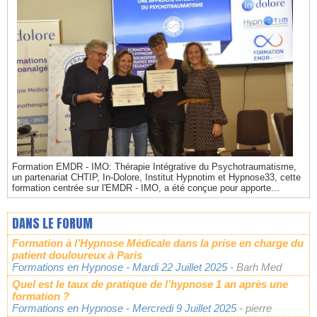
Formation EMDR - IMO: Thérapie Intégrative du Psychotraumatisme,
un partenariat CHTIP, In-Dolore, Institut Hypnotim et Hypnose33, cette
formation centrée sur l'EMDR - IMO, a été conçue pour apporte...
DANS LE FORUM
Formation à l’Hypnose Médicale dans la prise en charge du
patient douloureux à Paris
Formations en Hypnose
- Mardi 22 Juillet 2025
- Barh Med
Quel est le taux de pratique de l’hypnose 1 an après une
formation ?
Formations en Hypnose
- Mercredi 9 Juillet 2025
- pierre