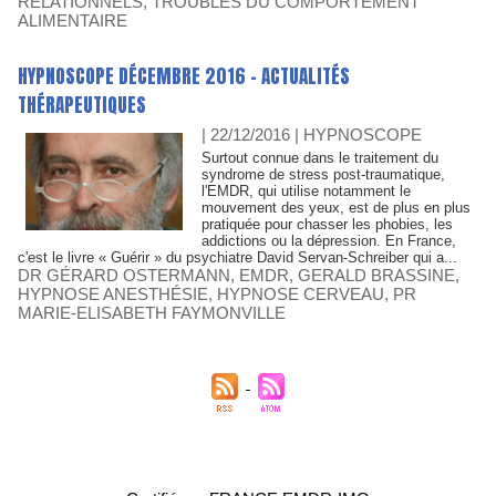
RELATIONNELS
,
TROUBLES DU COMPORTEMENT
ALIMENTAIRE
HYPNOSCOPE DÉCEMBRE 2016 - ACTUALITÉS
THÉRAPEUTIQUES
| 22/12/2016
|
HYPNOSCOPE
Surtout connue dans le traitement du
syndrome de stress post-traumatique,
l'EMDR, qui utilise notamment le
mouvement des yeux, est de plus en plus
pratiquée pour chasser les phobies, les
addictions ou la dépression. En France,
c'est le livre « Guérir » du psychiatre David Servan-Schreiber qui a...
DR GÉRARD OSTERMANN
,
EMDR
,
GERALD BRASSINE
,
HYPNOSE ANESTHÉSIE
,
HYPNOSE CERVEAU
,
PR
MARIE-ELISABETH FAYMONVILLE