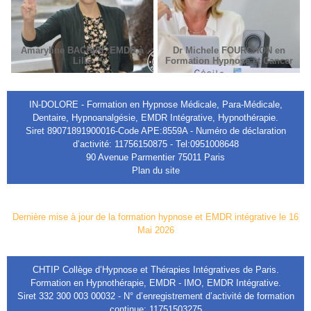
Amaryline BACHIRI, EMDR à
Dr Michele FOURCHON en
Lille
Formation Hypnose et Cancer
IN-DOLORE - Formation en Hypnose Médicale, Para-Médicale,
Dentaire, Hypnoanalgésie, EMDR Intégrative, Hypnothérapie.
Siret 89071891900016-Code APE:8559A - Numéro de déclaration
d’activité: 11756150875 - Tel:0951008648
90 Avenue Parmentier 75011 Paris
Plan du site
Dernière mise à jour de la formation hypnose et EMDR intégrative le 16
Mai 2026
CHTIP Collège d’Hypnose et Thérapies Intégratives de Paris.
Formation en Hypnothérapie, EMDR - IMO, EMDR Intégrative.
Siret 332 300 003 00032 - N° d’enregistrement d’activité de formation
continue: 11751503275