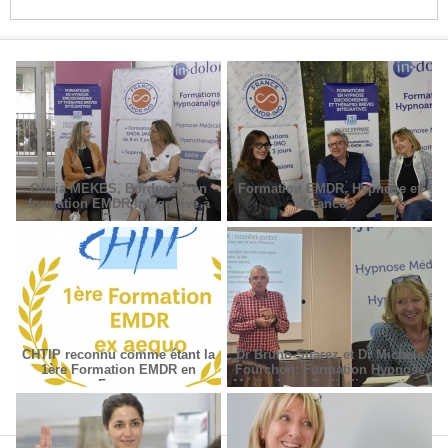
Olivia MEKES, Bordeaux, en
Formation EMDR, Hypnose et
formation EMDR Intégrative à
Cancer
Paris
CHTIP reconnu comme étant la
Dr Bruno Suarez et Dr Michèle
1ère Formation EMDR en
Fourchon: Formation Hypnose
France
Médicale en Radiodiagnostic et
Radiothérapie.