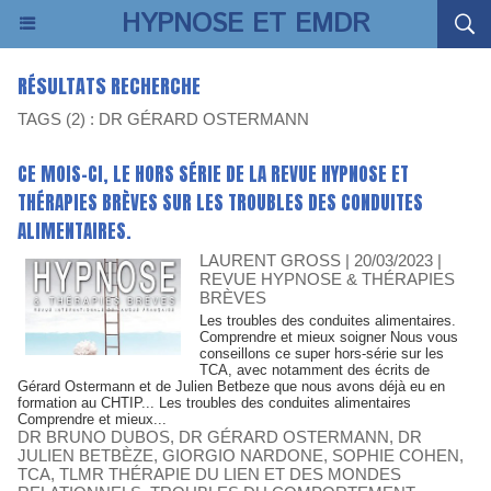
HYPNOSE ET EMDR
RÉSULTATS RECHERCHE
TAGS (2) : DR GÉRARD OSTERMANN
CE MOIS-CI, LE HORS SÉRIE DE LA REVUE HYPNOSE ET
THÉRAPIES BRÈVES SUR LES TROUBLES DES CONDUITES
ALIMENTAIRES.
LAURENT GROSS
| 20/03/2023
|
REVUE HYPNOSE & THÉRAPIES
BRÈVES
Les troubles des conduites alimentaires.
Comprendre et mieux soigner Nous vous
conseillons ce super hors-série sur les
TCA, avec notamment des écrits de
Gérard Ostermann et de Julien Betbeze que nous avons déjà eu en
formation au CHTIP... Les troubles des conduites alimentaires
Comprendre et mieux...
DR BRUNO DUBOS
,
DR GÉRARD OSTERMANN
,
DR
JULIEN BETBÈZE
,
GIORGIO NARDONE
,
SOPHIE COHEN
,
TCA
,
TLMR THÉRAPIE DU LIEN ET DES MONDES