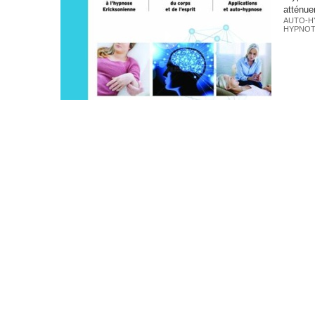
atténuer
AUTO-H
HYPNOT