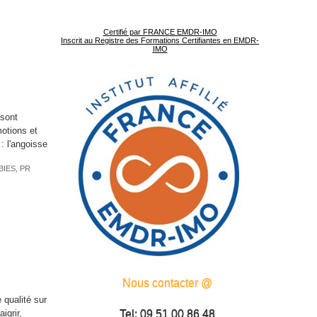
Certifié par FRANCE EMDR-IMO
Inscrit au Registre des Formations Certifiantes en EMDR-
IMO
 sont
motions et
: l'angoisse
BIES
,
PR
Nous contacter @
 qualité sur
igrir,
Tel: 09 51 00 86 48