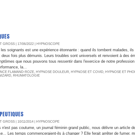
QUES
T GROSS
| 17/06/2022
|
HYPNOSCOPE
 les soignants est une expérience étonnante : quand ils tombent malades, ils
 deux fois plus démunis. Leurs troubles sont universels et renvoient à des é
ptômes que nous pouvons tous ressentir dans l'exercice de notre profession 
rformance, la...
NCE FLAMAND-ROZE
,
HYPNOSE DOULEUR
,
HYPNOSE ET COVID
,
HYPNOSE ET PHO
NIZARD
,
RHUMATOLOGIE
APEUTIQUES
T GROSS
| 10/11/2014
|
HYPNOSCOPE
s n'est pas coutume, un journal féminin grand public, nous délivre un article de
se... Les temps commenceraient-ils à changer ? Elle ferait arrêter de fumer, ma