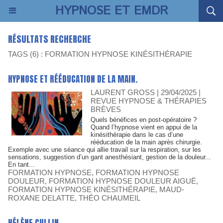
HYPNOSE ET EMDR
RÉSULTATS RECHERCHE
TAGS (6) : FORMATION HYPNOSE KINÉSITHÉRAPIE
HYPNOSE ET RÉÉDUCATION DE LA MAIN.
LAURENT GROSS | 29/04/2025
|
REVUE HYPNOSE & THÉRAPIES
BRÈVES
Quels bénéfices en post-opératoire ?
Quand l’hypnose vient en appui de la
kinésithérapie dans le cas d’une
rééducation de la main après chirurgie.
Exemple avec une séance qui allie travail sur la respiration, sur les
sensations, suggestion d’un gant anesthésiant, gestion de la douleur...
En tant...
FORMATION HYPNOSE
,
FORMATION HYPNOSE
DOULEUR
,
FORMATION HYPNOSE DOULEUR AIGUË
,
FORMATION HYPNOSE KINÉSITHÉRAPIE
,
MAUD-
ROXANE DELATTE
,
THÉO CHAUMEIL