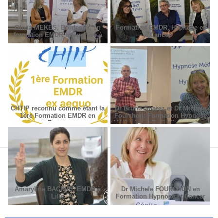
Olivia MEKES, Bordeaux, en
Formation EMDR, Hypnose et
formation EMDR Intégrative à
Cancer
Paris
CHTIP reconnu comme étant la
Dr Bruno Suarez et Dr Michèle
1ère Formation EMDR en
Fourchon: Formation Hypnose
France
Médicale en Radiodiagnostic et
Radiothérapie.
Amaryline BACHIRI, EMDR à
Dr Michele FOURCHON en
Lille
Formation Hypnose et Cancer