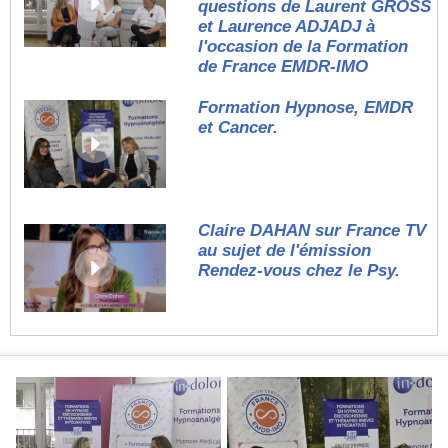
questions de Laurent GROSS
et Laurence ADJADJ à
l'occasion de la Formation
de France EMDR-IMO
Formation Hypnose, EMDR
et Cancer.
Claire DAHAN sur France TV
au sujet de l'émission
Rendez-vous chez le Psy.