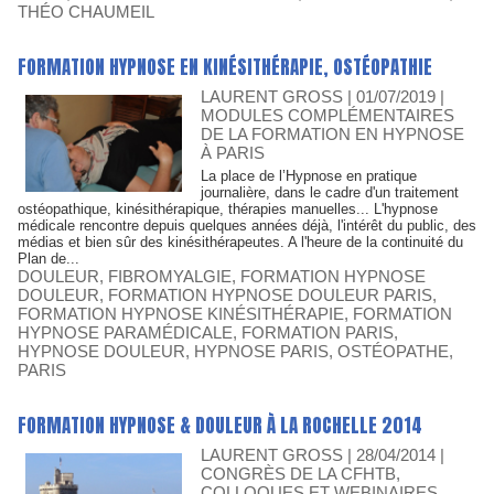
THÉO CHAUMEIL
FORMATION HYPNOSE EN KINÉSITHÉRAPIE, OSTÉOPATHIE
LAURENT GROSS
| 01/07/2019
|
MODULES COMPLÉMENTAIRES
DE LA FORMATION EN HYPNOSE
À PARIS
La place de l’Hypnose en pratique
journalière, dans le cadre d'un traitement
ostéopathique, kinésithérapique, thérapies manuelles... L'hypnose
médicale rencontre depuis quelques années déjà, l'intérêt du public, des
médias et bien sûr des kinésithérapeutes. A l'heure de la continuité du
Plan de...
DOULEUR
,
FIBROMYALGIE
,
FORMATION HYPNOSE
DOULEUR
,
FORMATION HYPNOSE DOULEUR PARIS
,
FORMATION HYPNOSE KINÉSITHÉRAPIE
,
FORMATION
HYPNOSE PARAMÉDICALE
,
FORMATION PARIS
,
HYPNOSE DOULEUR
,
HYPNOSE PARIS
,
OSTÉOPATHE
,
PARIS
FORMATION HYPNOSE & DOULEUR À LA ROCHELLE 2014
LAURENT GROSS
| 28/04/2014
|
CONGRÈS DE LA CFHTB,
COLLOQUES ET WEBINAIRES