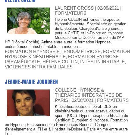
HÉLÈNE CULLIN
LAURENT GROSS
| 02/08/2021
|
FORMATEURS
Hélène CULLIN est Kinésithérapeute,
Hypnothérapeute, Spécialisée en gestion
de la douleur. Chargée d'Enseignement
pour le CHTIP et In-Dolore en Hypnose
Médicale sur la Douleur, au sein de l'AP-
HP (Hôpital Cochin). Anime entre autre la formation Hypnose,
endométriose, intestin irritable: la mise en...
FORMATION HYPNOSE ET ENDOMÉTRIOSE
,
FORMATION
HYPNOSE KINÉSITHÉRAPIE
,
FORMATION HYPNOSE
PARAMÉDICALE
,
HÉLÈNE CULLIN
,
INTESTIN IRRITABLE
,
VIOLENCES INTRA-FAMILIALES
JEANNE-MARIE JOURDREN
COLLÈGE HYPNOSE &
THÉRAPIES INTÉGRATIVES DE
PARIS
| 02/08/2021
|
FORMATEURS
Kinésithérapeute en libéral. DES en
kinésithérapie du sport et revalidation du
sportif (UCL). Hypnothérapeute titulaire du
Certificat Européen d’Hypnose. Formation
en Hypnose Ericksonienne à Émergences Rennes. Chargée
d'enseignement à IFH et à l'Institut In-Dolore à Paris Anime entre autre
la...