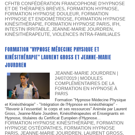
CFHTB CONFÉDÉRATION FRANCOPHONE D’HYPNOSE
ET DE THÉRAPIES BRÈVES
,
FORMATION HYPNOSE
,
FORMATION HYPNOSE DOULEUR
,
FORMATION
HYPNOSE ET ENDOMÉTRIOSE
,
FORMATION HYPNOSE
KINÉSITHÉRAPIE
,
FORMATION HYPNOSE PARIS
,
IFH
,
INTESTIN IRRITABLE
,
JEANNE-MARIE JOURDREN
,
KINÉSITHÉRAPEUTE
,
VIOLENCES INTRA-FAMILIALES
FORMATION "HYPNOSE MÉDECINE PHYSIQUE ET
KINÉSITHÉRAPIE" LAURENT GROSS ET JEANNE-MARIE
JOURDREN
JEANNE-MARIE JOURDREN
|
24/07/2019
|
MODULES
COMPLÉMENTAIRES DE LA
FORMATION EN HYPNOSE À
PARIS
Formation "Hypnose Médecine Physique
et Kinésithérapie" - "Intégration de l'Hypnose en kinésithérapie" -
"Revenir à l’essentiel: le corps et ses ressources" Animée par Laurent
Gross, Jeanne-Marie Jourdren, Kinésithérapeutes et Enseignants en
Hypnose, titulaires du Certificat Européen d’Hypnose...
FORMATION HYPNOSE KINÉSITHÉRAPIE
,
FORMATION
HYPNOSE OSTÉOPATHES
,
FORMATION HYPNOSE
PARIS
,
JEANNE-MARIE JOURDREN
,
LAURENT GROSS
,