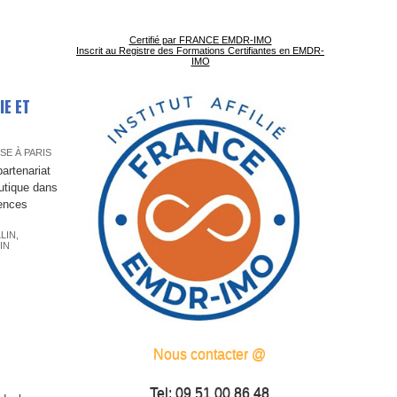
Certifié par FRANCE EMDR-IMO
Inscrit au Registre des Formations Certifiantes en EMDR-
IMO
IE ET
E À PARIS
artenariat
utique dans
uences
LIN
,
IN
Nous contacter @
Tel: 09 51 00 86 48