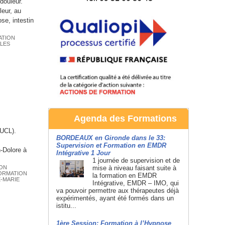
douleur.
eur, au
se, intestin
ATION
ALES
Agenda des Formations
(UCL).
BORDEAUX en Gironde dans le 33:
Supervision et Formation en EMDR
-Dolore à
Intégrative 1 Jour
1 journée de supervision et de
ON
mise à niveau faisant suite à
ORMATION
la formation en EMDR
-MARIE
Intégrative, EMDR – IMO, qui
va pouvoir permettre aux thérapeutes déjà
expérimentés, ayant été formés dans un
istitu...
1ère Session: Formation à l’Hypnose