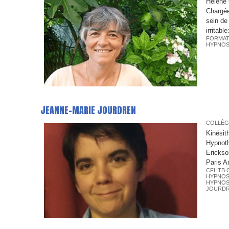
Hélène 
Chargée
sein de
irritabl
FORMAT
HYPNOS
JEANNE-MARIE JOURDREN
COLLÈG
Kinésit
Hypnoth
Erickso
Paris An
CFHTB 
HYPNO
HYPNOS
JOURD