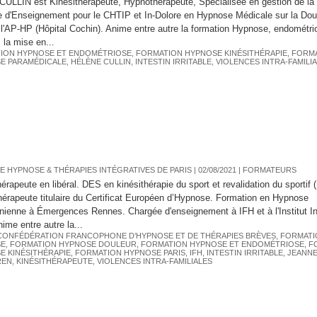
CULLIN est Kinésithérapeute, Hypnothérapeute, Spécialisée en gestion de la 
 d'Enseignement pour le CHTIP et In-Dolore en Hypnose Médicale sur la Doul
 l'AP-HP (Hôpital Cochin). Anime entre autre la formation Hypnose, endométrio
e: la mise en...
ION HYPNOSE ET ENDOMÉTRIOSE
,
FORMATION HYPNOSE KINÉSITHÉRAPIE
,
FORM
E PARAMÉDICALE
,
HÉLÈNE CULLIN
,
INTESTIN IRRITABLE
,
VIOLENCES INTRA-FAMILI
E HYPNOSE & THÉRAPIES INTÉGRATIVES DE PARIS
| 02/08/2021
|
FORMATEURS
hérapeute en libéral. DES en kinésithérapie du sport et revalidation du sportif 
érapeute titulaire du Certificat Européen d’Hypnose. Formation en Hypnose
nienne à Émergences Rennes. Chargée d'enseignement à IFH et à l'Institut In
ime entre autre la...
CONFÉDÉRATION FRANCOPHONE D’HYPNOSE ET DE THÉRAPIES BRÈVES
,
FORMATI
SE
,
FORMATION HYPNOSE DOULEUR
,
FORMATION HYPNOSE ET ENDOMÉTRIOSE
,
F
E KINÉSITHÉRAPIE
,
FORMATION HYPNOSE PARIS
,
IFH
,
INTESTIN IRRITABLE
,
JEANNE
REN
,
KINÉSITHÉRAPEUTE
,
VIOLENCES INTRA-FAMILIALES