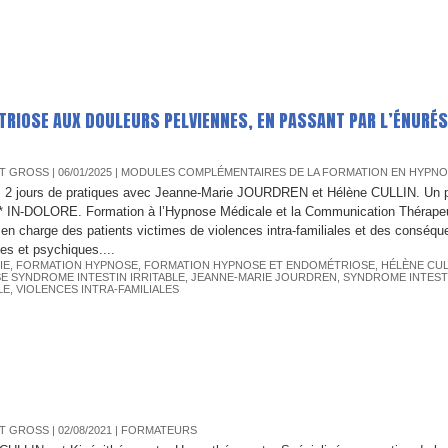
IOSE AUX DOULEURS PELVIENNES, EN PASSANT PAR L’ÉNURÉS
T GROSS
| 06/01/2025
|
MODULES COMPLÉMENTAIRES DE LA FORMATION EN HYPNOS
, 2 jours de pratiques avec Jeanne-Marie JOURDREN et Hélène CULLIN. Un p
 IN-DOLORE. Formation à l’Hypnose Médicale et la Communication Thérape
e en charge des patients victimes de violences intra-familiales et des conséq
es et psychiques....
IE
,
FORMATION HYPNOSE
,
FORMATION HYPNOSE ET ENDOMÉTRIOSE
,
HÉLÈNE CUL
E SYNDROME INTESTIN IRRITABLE
,
JEANNE-MARIE JOURDREN
,
SYNDROME INTEST
LE
,
VIOLENCES INTRA-FAMILIALES
T GROSS
| 02/08/2021
|
FORMATEURS