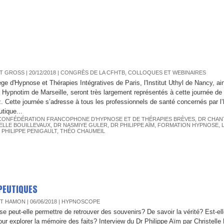
T GROSS
| 20/12/2018
|
CONGRÈS DE LA CFHTB, COLLOQUES ET WEBINAIRES
ège d'Hypnose et Thérapies Intégratives de Paris, l'Institut Uthyl de Nancy, ai
tut Hypnotim de Marseille, seront très largement représentés à cette journée de
. Cette journée s’adresse à tous les professionnels de santé concernés par l
tique...
CONFÉDÉRATION FRANCOPHONE D’HYPNOSE ET DE THÉRAPIES BRÈVES
,
DR CHAN
ELLE BOUILLEVAUX
,
DR NASMIYE GULER
,
DR PHILIPPE AÏM
,
FORMATION HYPNOSE
,
,
PHILIPPE PENIGAULT
,
THÉO CHAUMEIL
PEUTIQUES
T HAMON
| 06/06/2018
|
HYPNOSCOPE
se peut-elle permettre de retrouver des souvenirs? De savoir la vérité? Est-ell
pour explorer la mémoire des faits? Interview du Dr Philippe Aïm par Christelle 