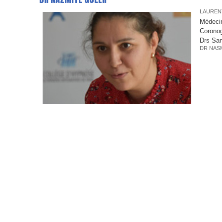
LAUREN
Médecin
Coronog
Drs Sa
DR NAS