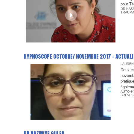
pour Té
DR NAS
TRAUMA
HYPNOSCOPE OCTOBRE/ NOVEMBRE 2017 - ACTUALI
LAUREN
Deux co
novembr
pratiqu
égaleme
AUTO-H
BRÈVES
DR NAZMIYE GULER