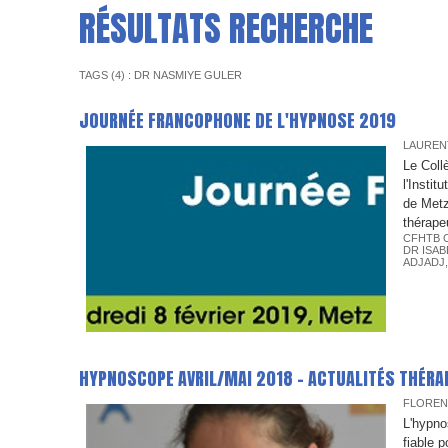
RÉSULTATS RECHERCHE
TAGS (4) : DR NASMIYE GULER
JOURNÉE FRANCOPHONE DE L'HYPNOSE 2019
LAUREN
Le Coll
l'Insti
de Metz
thérapeu
CFHTB 
DR ISAB
ADJADJ
HYPNOSCOPE AVRIL/MAI 2018 - ACTUALITÉS THÉRA
FLOREN
L'hypno
fiable 