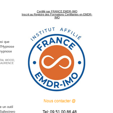
Certifié par FRANCE EMDR-IMO
Inscrit au Registre des Formations Certifiantes en EMDR-
IMO
nsi que
 l'Hypnose
’hypnose
TAL WOOD
,
LAURENCE
Nous contacter @
e un outil
Ballestrero
Tel: 09 51 00 86 48