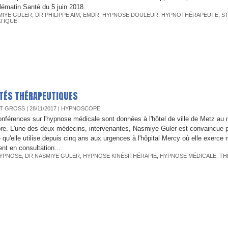
lématin Santé du 5 juin 2018.
MIYE GULER
,
DR PHILIPPE AÏM
,
EMDR
,
HYPNOSE DOULEUR
,
HYPNOTHÉRAPEUTE
,
S
TIQUE
TÉS THÉRAPEUTIQUES
T GROSS
| 28/11/2017
|
HYPNOSCOPE
nférences sur l'hypnose médicale sont données à l'hôtel de ville de Metz au
e. L'une des deux médecins, intervenantes, Nasmiye Guler est convaincue p
e qu'elle utilise depuis cinq ans aux urgences à l'hôpital Mercy où elle exerce
nt en consultation...
YPNOSE
,
DR NASMIYE GULER
,
HYPNOSE KINÉSITHÉRAPIE
,
HYPNOSE MÉDICALE
,
TH