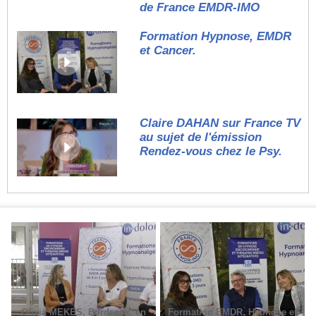
de France EMDR-IMO
Formation Hypnose, EMDR
et Cancer.
Claire DAHAN sur France TV
au sujet de l'émission
Rendez-vous chez le Psy.
Olivia MEKES, Bordeaux, en
Formation EMDR, Hypnose et