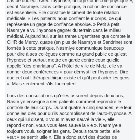
cas de douleur. Avec l'hypnose, on agit sur le côté physique »,
décrit Nasmiye. Dans cette pratique, la notion de confiance
est essentielle. Elle constitue le ciment de toute relation
médicale. « Les patients nous confient leur corps, ce qui
représente un gage de confiance absolue. » Petit à petit,
Nasmiye a vu l'hypnose gagner du terrain dans le milieu
médical. Aujourd'hui, sur les trente urgentistes que compte le
CHR de Mercy, quatre (en plus de Nasmiye et Sandrine) sont
formés à cette pratique. Nasmiye communique beaucoup
pour dire à ses collègues comme au grand public ce qu'est
l'hypnose et surtout mettre en garde contre ceux qu'elle
appelle "des charlatans". A l'hôtel de ville de Metz, elle va
donner deux conférences « pour démystifier l'hypnose. Dire
que cet outil thérapeuthique existe et qu'il peut aider les gens
». Mais seulement s'ils l'acceptent.
Lors des consultations qu'elles assurent depuis deux ans,
Nasmiye enseigne à ses patients comment reprendre le
contrôle de leur corps. Durant quatre à cinq séances, elle leur
donne les clés pour qu'ils accomplissent de l'auto-hypnose. A
ceux qui lui disent, « vous m'avez sauvé la vie », elle
répond « non, vous vous êtes sauvé la vie ». Nasmiye a
toujours voulu soigner les gens. Depuis toute petite, elle
veut « se sentir utile ». Elle a donc suivi des études de