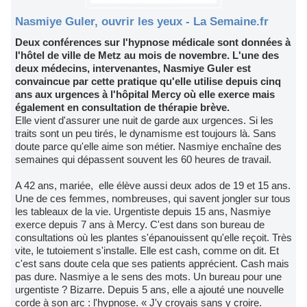
Nasmiye Guler, ouvrir les yeux - La Semaine.fr
Deux conférences sur l'hypnose médicale sont données à
l'hôtel de ville de Metz au mois de novembre. L'une des
deux médecins, intervenantes, Nasmiye Guler est
convaincue par cette pratique qu'elle utilise depuis cinq
ans aux urgences à l'hôpital Mercy où elle exerce mais
également en consultation de thérapie brève.
Elle vient d'assurer une nuit de garde aux urgences. Si les
traits sont un peu tirés, le dynamisme est toujours là. Sans
doute parce qu'elle aime son métier. Nasmiye enchaîne des
semaines qui dépassent souvent les 60 heures de travail.
A 42 ans, mariée, elle élève aussi deux ados de 19 et 15 ans.
Une de ces femmes, nombreuses, qui savent jongler sur tous
les tableaux de la vie. Urgentiste depuis 15 ans, Nasmiye
exerce depuis 7 ans à Mercy. C'est dans son bureau de
consultations où les plantes s'épanouissent qu'elle reçoit. Très
vite, le tutoiement s'installe. Elle est cash, comme on dit. Et
c'est sans doute cela que ses patients apprécient. Cash mais
pas dure. Nasmiye a le sens des mots. Un bureau pour une
urgentiste ? Bizarre. Depuis 5 ans, elle a ajouté une nouvelle
corde à son arc : l'hypnose. « J'y croyais sans y croire.