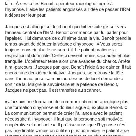
faire. À ses côtés Benoît, opérateur radiologue formé à
l’hypnose. Il aide les patients angoissés à l’idée de passer l’IRM
à dépasser leur peur.
Jacques est allongé sur le chariot qui doit ensuite glisser vers
l’anneau central de l’IRM. Benoît commence par lui parler pour
l’apaiser. Il lui demande ce qu’il aime dans la vie. Benoît prend le
temps avant de débuter la séance d’hypnose : « Vous serez
toujours conscient », le rassure-t-il. Le patient pratique la
respiration abdominale. Celle-ci devient moins saccadée et plus
tranquille. L’opérateur tente alors une avancée du chariot. Arrête
à mi-parcours. Jacques panique. Benoît l’aide à se calmer. Il fait
encore une deuxième tentative. Jacques, se retrouve la tête
dans l’anneau, pose sa main au-dessus de lui et demande à
sortir de là. Malgré le savoir-faire et la patience de Benoît,
Jacques ne peut pas. Il est transféré au scanner.
« J’ai suivi une formation de communication thérapeutique plus
une formation d’hypnose et douleur aiguë », explique Benoît. «
La communication permet de créer l’alliance avec le patient
nécessaire à l’hypnose : il faut que la personne soit motivée,
coopérative et confiante ». Il précise aussi que l’hypnose n’est
pas une finalité « mais un outil en plus pour aider le patient à se