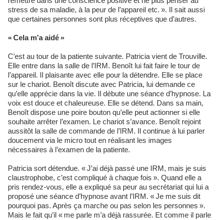
remettre dans une conscience positive et ne plus penser au
stress de sa maladie, à la peur de l’appareil etc. ». Il sait aussi
que certaines personnes sont plus réceptives que d’autres.
« Cela m’a aidé »
C’est au tour de la patiente suivante. Patricia vient de Trouville.
Elle entre dans la salle de l’IRM. Benoît lui fait faire le tour de
l’appareil. Il plaisante avec elle pour la détendre. Elle se place
sur le chariot. Benoît discute avec Patricia, lui demande ce
qu’elle apprécie dans la vie. Il débute une séance d’hypnose. La
voix est douce et chaleureuse. Elle se détend. Dans sa main,
Benoît dispose une poire bouton qu’elle peut actionner si elle
souhaite arrêter l’examen. Le chariot s’avance. Benoît rejoint
aussitôt la salle de commande de l’IRM. Il continue à lui parler
doucement via le micro tout en réalisant les images
nécessaires à l’examen de la patiente.
Patricia sort détendue. « J’ai déjà passé une IRM, mais je suis
claustrophobe, c’est compliqué à chaque fois ». Quand elle a
pris rendez-vous, elle a expliqué sa peur au secrétariat qui lui a
proposé une séance d’hypnose avant l’IRM. « Je me suis dit
pourquoi pas. Après ça marche ou pas selon les personnes ».
Mais le fait qu’il « me parle m’a déjà rassurée. Et comme il parle