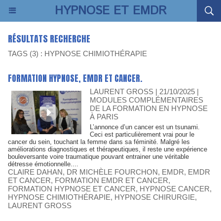
HYPNOSE ET EMDR
RÉSULTATS RECHERCHE
TAGS (3) : HYPNOSE CHIMIOTHÉRAPIE
FORMATION HYPNOSE, EMDR ET CANCER.
LAURENT GROSS | 21/10/2025
|
MODULES COMPLÉMENTAIRES
DE LA FORMATION EN HYPNOSE
À PARIS
L’annonce d’un cancer est un tsunami.
Ceci est particulièrement vrai pour le
cancer du sein, touchant la femme dans sa féminité. Malgré les
améliorations diagnostiques et thérapeutiques, il reste une expérience
bouleversante voire traumatique pouvant entrainer une véritable
détresse émotionnelle....
CLAIRE DAHAN
,
DR MICHÈLE FOURCHON
,
EMDR
,
EMDR
ET CANCER
,
FORMATION EMDR ET CANCER
,
FORMATION HYPNOSE ET CANCER
,
HYPNOSE CANCER
,
HYPNOSE CHIMIOTHÉRAPIE
,
HYPNOSE CHIRURGIE
,
LAURENT GROSS