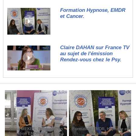
Formation Hypnose, EMDR
et Cancer.
Claire DAHAN sur France TV
au sujet de l'émission
Rendez-vous chez le Psy.
Olivia MEKES, Bordeaux, en
Formation EMDR, Hypnose et
formation EMDR Intégrative à
Cancer