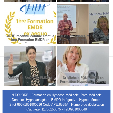
Paris
CHTIP reconnu comme étant la
Dr Bruno Suarez et Dr Michèle
1ère Formation EMDR en
Fourchon: Formation Hypnose
France
Médicale en Radiodiagnostic et
Radiothérapie.
Amaryline BACHIRI, EMDR à
Dr Michele FOURCHON en
Lille
Formation Hypnose et Cancer
IN-DOLORE - Formation en Hypnose Médicale, Para-Médicale,
Dentaire, Hypnoanalgésie, EMDR Intégrative, Hypnothérapie.
Siret 89071891900016-Code APE:8559A - Numéro de déclaration
d’activité: 11756150875 - Tel:0951008648