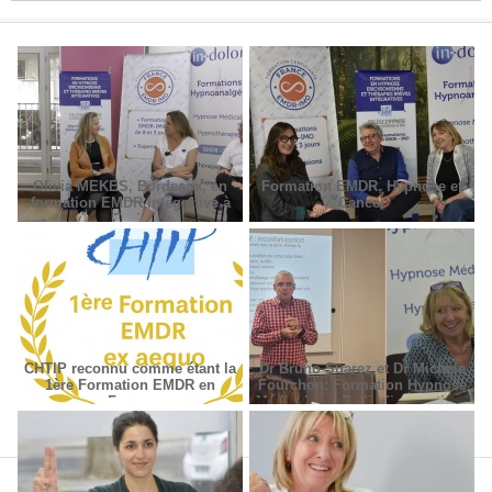
Olivia MEKES, Bordeaux, en
Formation EMDR, Hypnose et
formation EMDR Intégrative à
Cancer
Paris
CHTIP reconnu comme étant la
Dr Bruno Suarez et Dr Michèle
1ère Formation EMDR en
Fourchon: Formation Hypnose
France
Médicale en Radiodiagnostic et
Radiothérapie.