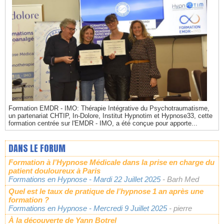
Formation EMDR - IMO: Thérapie Intégrative du Psychotraumatisme,
un partenariat CHTIP, In-Dolore, Institut Hypnotim et Hypnose33, cette
formation centrée sur l'EMDR - IMO, a été conçue pour apporte...
DANS LE FORUM
Formation à l’Hypnose Médicale dans la prise en charge du
patient douloureux à Paris
Formations en Hypnose
- Mardi 22 Juillet 2025
- Barh Med
Quel est le taux de pratique de l’hypnose 1 an après une
formation ?
Formations en Hypnose
- Mercredi 9 Juillet 2025
- pierre
À la découverte de Yann Botrel