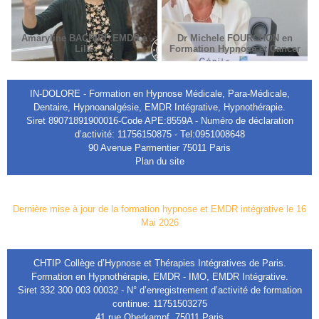
Amaryline BACHIRI, EMDR à
Dr Michele FOURCHON en
Lille
Formation Hypnose et Cancer
IN-DOLORE - Formation en Hypnose Médicale, Para-Médicale,
Dentaire, Hypnoanalgésie, EMDR Intégrative, Hypnothérapie.
Siret 89071891900016-Code APE:8559A - Numéro de déclaration
d’activité: 11756150875 - Tel:0951008648
90 Avenue Parmentier 75011 Paris
Plan du site
Dernière mise à jour de la formation hypnose et EMDR intégrative le 16
Mai 2026
CHTIP Collège d’Hypnose et Thérapies Intégratives de Paris.
Formation en Hypnothérapie, EMDR - IMO, EMDR Intégrative.
Siret 332 300 003 00032 - N° d’enregistrement d’activité de formation
continue: 11751503275
41 rue Oberkampf, 75011 Paris