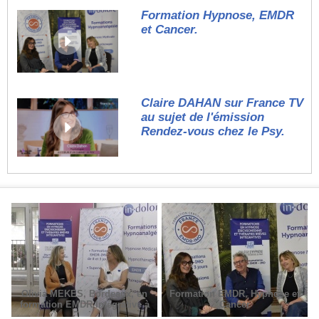
Formation Hypnose, EMDR
et Cancer.
Claire DAHAN sur France TV
au sujet de l'émission
Rendez-vous chez le Psy.
Olivia MEKES, Bordeaux, en
Formation EMDR, Hypnose et
formation EMDR Intégrative à
Cancer
Paris