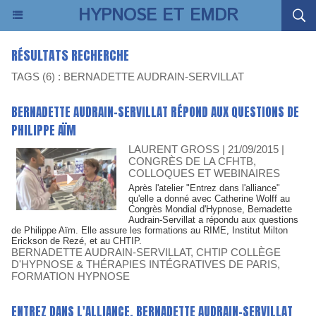
HYPNOSE ET EMDR
RÉSULTATS RECHERCHE
TAGS (6) : BERNADETTE AUDRAIN-SERVILLAT
BERNADETTE AUDRAIN-SERVILLAT RÉPOND AUX QUESTIONS DE
PHILIPPE AÏM
LAURENT GROSS
| 21/09/2015
|
CONGRÈS DE LA CFHTB,
COLLOQUES ET WEBINAIRES
Après l'atelier "Entrez dans l'alliance"
qu'elle a donné avec Catherine Wolff au
Congrès Mondial d'Hypnose, Bernadette
Audrain-Servillat a répondu aux questions
de Philippe Aïm. Elle assure les formations au RIME, Institut Milton
Erickson de Rezé, et au CHTIP.
BERNADETTE AUDRAIN-SERVILLAT
,
CHTIP COLLÈGE
D'HYPNOSE & THÉRAPIES INTÉGRATIVES DE PARIS
,
FORMATION HYPNOSE
ENTREZ DANS L'ALLIANCE. BERNADETTE AUDRAIN-SERVILLAT