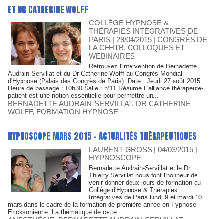
ET DR CATHERINE WOLFF
COLLÈGE HYPNOSE &
THÉRAPIES INTÉGRATIVES DE
PARIS
| 29/04/2015
|
CONGRÈS DE
LA CFHTB, COLLOQUES ET
WEBINAIRES
Retrouvez l'intervention de Bernadette
Audrain-Servillat et du Dr Catherine Wolff au Congrès Mondial
d'Hypnose (Palais des Congrès de Paris). Date : Jeudi 27 août 2015
Heure de passage : 10h30 Salle : n°11 Résumé L'alliance thérapeute-
patient est une notion essentielle pour permettre un...
BERNADETTE AUDRAIN-SERVILLAT
,
DR CATHERINE
WOLFF
,
FORMATION HYPNOSE
HYPNOSCOPE MARS 2015 - ACTUALITÉS THÉRAPEUTIQUES
LAURENT GROSS
| 04/03/2015
|
HYPNOSCOPE
Bernadette Audrain-Servillat et le Dr
Thierry Servillat nous font l'honneur de
venir donner deux jours de formation au
Collège d'Hypnose & Thérapies
Intégratives de Paris lundi 9 et mardi 10
mars dans le cadre de la formation de première année en Hypnose
Ericksonienne. La thématique de cette...