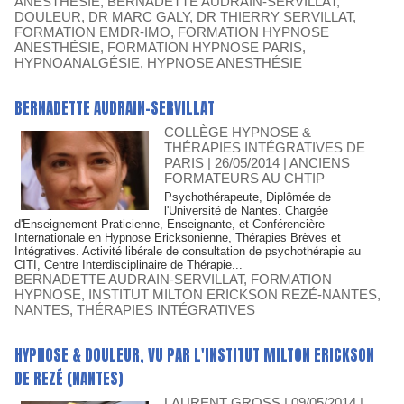
ANESTHÉSIE
,
BERNADETTE AUDRAIN-SERVILLAT
,
DOULEUR
,
DR MARC GALY
,
DR THIERRY SERVILLAT
,
FORMATION EMDR-IMO
,
FORMATION HYPNOSE
ANESTHÉSIE
,
FORMATION HYPNOSE PARIS
,
HYPNOANALGÉSIE
,
HYPNOSE ANESTHÉSIE
BERNADETTE AUDRAIN-SERVILLAT
COLLÈGE HYPNOSE &
THÉRAPIES INTÉGRATIVES DE
PARIS
| 26/05/2014
|
ANCIENS
FORMATEURS AU CHTIP
Psychothérapeute, Diplômée de
l'Université de Nantes. Chargée
d'Enseignement Praticienne, Enseignante, et Conférencière
Internationale en Hypnose Ericksonienne, Thérapies Brèves et
Intégratives. Activité libérale de consultation de psychothérapie au
CITI, Centre Interdisciplinaire de Thérapie...
BERNADETTE AUDRAIN-SERVILLAT
,
FORMATION
HYPNOSE
,
INSTITUT MILTON ERICKSON REZÉ-NANTES
,
NANTES
,
THÉRAPIES INTÉGRATIVES
HYPNOSE & DOULEUR, VU PAR L'INSTITUT MILTON ERICKSON
DE REZÉ (NANTES)
LAURENT GROSS
| 09/05/2014
|