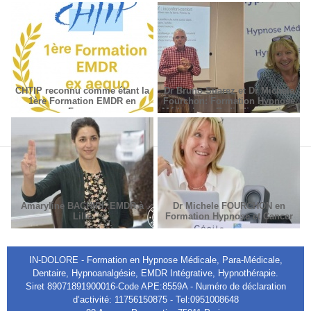
CHTIP reconnu comme étant la
Dr Bruno Suarez et Dr Michèle
1ère Formation EMDR en
Fourchon: Formation Hypnose
France
Médicale en Radiodiagnostic et
Radiothérapie.
Amaryline BACHIRI, EMDR à
Dr Michele FOURCHON en
Lille
Formation Hypnose et Cancer
IN-DOLORE - Formation en Hypnose Médicale, Para-Médicale,
Dentaire, Hypnoanalgésie, EMDR Intégrative, Hypnothérapie.
Siret 89071891900016-Code APE:8559A - Numéro de déclaration
d’activité: 11756150875 - Tel:0951008648