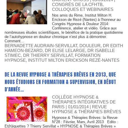
CONGRÈS DE LA CFHTB,
COLLOQUES ET WEBINAIRES
Nos amis du Rime, Institut Milton H.
Erickson de Rezé (Nantes) à l'honneur au
Congrès Hypnose & Douleur 2014:
Conférence, atelier et vidéo. Grâce aux
nombreuses études scientifiques, le bénéfice de la pratique quotidienne
de l’autohypnose en douleur chronique n’est plus à démontrer.
Comment...
BERNADETTE AUDRAIN-SERVILLAT
,
DOULEUR
,
DR EDITH
HAMEON-BEZARD
,
DR ELISE LELARGE
,
DR ISABELLE
STIMEC
,
DR THIERRY SERVILLAT
,
FORMATION
HYPNOSE
,
INSTITUT MILTON ERICKSON REZÉ-NANTES
DE LA REVUE HYPNOSE & THÉRAPIES BRÈVES EN 2013, QUE
NOUS ÉTUDIONS EN FORMATION & SUPERVISION, EN DÉBUT
D'ANNÉE…
COLLÈGE HYPNOSE &
THÉRAPIES INTÉGRATIVES DE
PARIS
| 01/01/2014
|
REVUE
HYPNOSE & THÉRAPIES BRÈVES
Hypnose & Thérapies Brèves: la Revue
N°28 : Février, Mars, Avril 2013 Edito :
Et(h)iquettes ? Thierry Servillat « HYPNOSE & Thérapies Brèves »