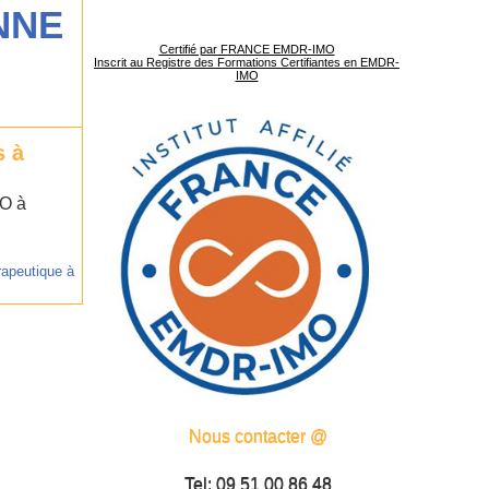
NNE
Certifié par FRANCE EMDR-IMO
Inscrit au Registre des Formations Certifiantes en EMDR-
IMO
s à
MO à
rapeutique à
Nous contacter @
Tel: 09 51 00 86 48