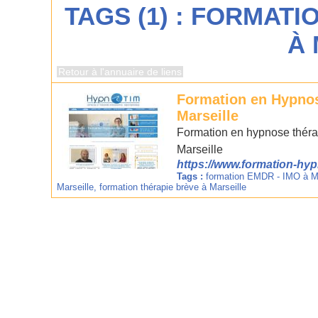
TAGS (1) : FORMAT
À 
Retour à l'annuaire de liens
Formation en Hypnos
Marseille
Formation en hypnose théra
Marseille
https://www.formation-hyp
Tags :
formation EMDR - IMO à Ma
Marseille
,
formation thérapie brève à Marseille