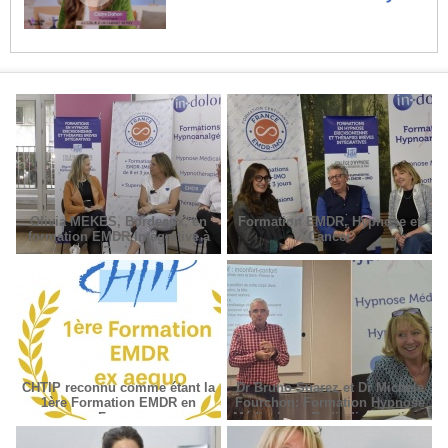
Olivia MEKES, Bordeaux, en
Formation EMDR, Hypnose et
formation EMDR Intégrative à
Cancer
Paris
CHTIP reconnu comme étant la
Dr Bruno Suarez et Dr Michèle
1ère Formation EMDR en
Fourchon: Formation Hypnose
France
Médicale en Radiodiagnostic et
Radiothérapie.