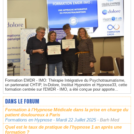
Formation EMDR - IMO: Thérapie Intégrative du Psychotraumatisme,
un partenariat CHTIP, In-Dolore, Institut Hypnotim et Hypnose33, cette
formation centrée sur l'EMDR - IMO, a été conçue pour apporte...
DANS LE FORUM
Formation à l’Hypnose Médicale dans la prise en charge du
patient douloureux à Paris
Formations en Hypnose
- Mardi 22 Juillet 2025
- Barh Med
Quel est le taux de pratique de l’hypnose 1 an après une
formation ?