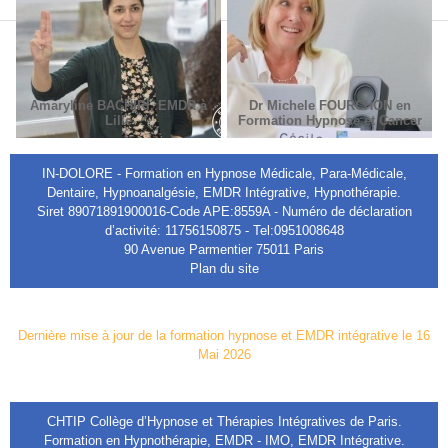
Amaryline BACHIRI, EMDR à
Dr Michele FOURCHON en
Lille
Formation Hypnose et Cancer
IN-DOLORE - Formation en Hypnose Médicale, Para-Médicale,
Dentaire, Hypnoanalgésie, EMDR Intégrative, Hypnothérapie.
Siret 89071891900016-Code APE:8559A - Numéro de déclaration
d’activité: 11756150875 - Tel:0951008648
90 Avenue Parmentier 75011 Paris
Plan du site
Dernière mise à jour de la formation hypnose et EMDR intégrative le 16
Mai 2026
CHTIP Collège d’Hypnose et Thérapies Intégratives de Paris.
Formation en Hypnothérapie, EMDR - IMO, EMDR Intégrative.