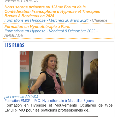
Valérie AÏT OUADA
Nous serons présents au 13ème Forum de la
Confédération Francophone d'Hypnose et Thérapies
Brèves à Bordeaux en 2024
Formations en Hypnose
- Mercredi 20 Mars 2024
- Charlène
Formation en Hypnothérapie à Paris
Formations en Hypnose
- Vendredi 8 Décembre 2023
-
ANGLADE
LES BLOGS
par
Laurence ADJADJ
Formation EMDR - IMO, Hypnothérapie à Marseille. 8 jours
Formation en Hypnose et Mouvements Oculaires de type
EMDR-IMO pour les praticiens professionnels de...