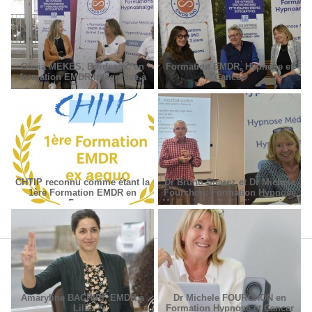
Olivia MEKES, Bordeaux, en
Formation EMDR, Hypnose et
formation EMDR Intégrative à
Cancer
Paris
CHTIP reconnu comme étant la
Dr Bruno Suarez et Dr Michèle
1ère Formation EMDR en
Fourchon: Formation Hypnose
France
Médicale en Radiodiagnostic et
Radiothérapie.
Amaryline BACHIRI, EMDR à
Dr Michele FOURCHON en
Lille
Formation Hypnose et Cancer