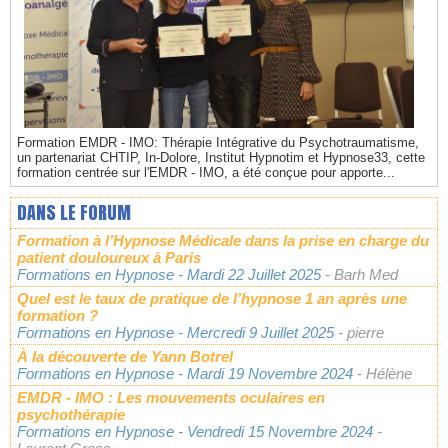
Formation EMDR - IMO: Thérapie Intégrative du Psychotraumatisme,
un partenariat CHTIP, In-Dolore, Institut Hypnotim et Hypnose33, cette
formation centrée sur l'EMDR - IMO, a été conçue pour apporte...
DANS LE FORUM
Formation à l’Hypnose Médicale dans la prise en charge du
patient douloureux à Paris
Formations en Hypnose
- Mardi 22 Juillet 2025
- Barh Med
Quel est le taux de pratique de l’hypnose 1 an après une
formation ?
Formations en Hypnose
- Mercredi 9 Juillet 2025
- pierre
À la découverte de Yann Botrel
Formations en Hypnose
- Mardi 19 Novembre 2024
- Hélène
EMDR - IMO : Les mouvements oculaires en
psychothérapie
Formations en Hypnose
- Vendredi 15 Novembre 2024
-