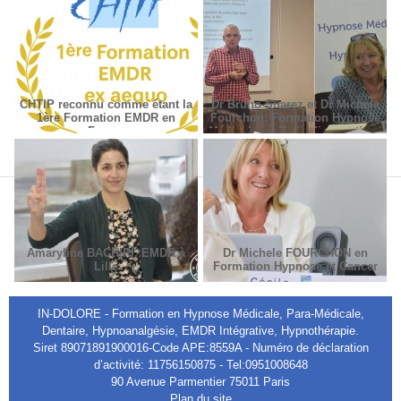
CHTIP reconnu comme étant la
Dr Bruno Suarez et Dr Michèle
1ère Formation EMDR en
Fourchon: Formation Hypnose
France
Médicale en Radiodiagnostic et
Radiothérapie.
Amaryline BACHIRI, EMDR à
Dr Michele FOURCHON en
Lille
Formation Hypnose et Cancer
IN-DOLORE - Formation en Hypnose Médicale, Para-Médicale,
Dentaire, Hypnoanalgésie, EMDR Intégrative, Hypnothérapie.
Siret 89071891900016-Code APE:8559A - Numéro de déclaration
d’activité: 11756150875 - Tel:0951008648
90 Avenue Parmentier 75011 Paris
Plan du site