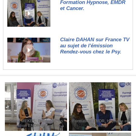
Formation Hypnose, EMDR
et Cancer.
Claire DAHAN sur France TV
au sujet de l'émission
Rendez-vous chez le Psy.
Olivia MEKES, Bordeaux, en
Formation EMDR, Hypnose et
formation EMDR Intégrative à
Cancer
Paris