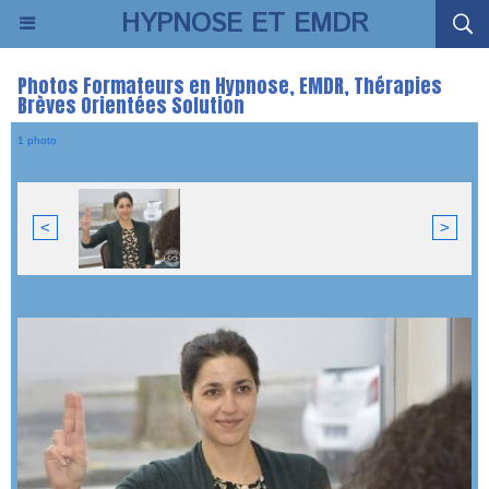
HYPNOSE ET EMDR
Photos Formateurs en Hypnose, EMDR, Thérapies
Brèves Orientées Solution
1 photo
<
>