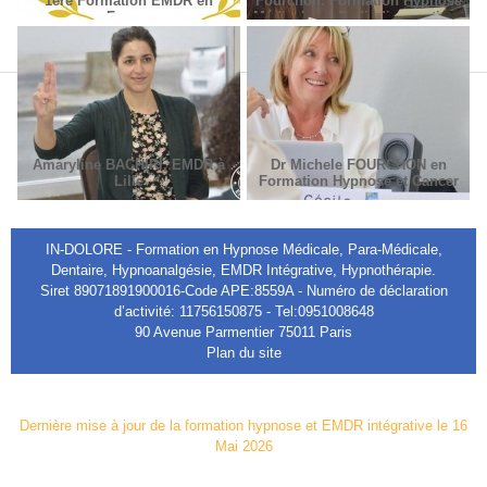
1ère Formation EMDR en
Fourchon: Formation Hypnose
France
Médicale en Radiodiagnostic et
Radiothérapie.
Amaryline BACHIRI, EMDR à
Dr Michele FOURCHON en
Lille
Formation Hypnose et Cancer
IN-DOLORE - Formation en Hypnose Médicale, Para-Médicale,
Dentaire, Hypnoanalgésie, EMDR Intégrative, Hypnothérapie.
Siret 89071891900016-Code APE:8559A - Numéro de déclaration
d’activité: 11756150875 - Tel:0951008648
90 Avenue Parmentier 75011 Paris
Plan du site
Dernière mise à jour de la formation hypnose et EMDR intégrative le 16
Mai 2026