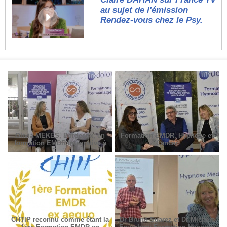
au sujet de l'émission
Rendez-vous chez le Psy.
Olivia MEKES, Bordeaux, en
Formation EMDR, Hypnose et
formation EMDR Intégrative à
Cancer
Paris
CHTIP reconnu comme étant la
Dr Bruno Suarez et Dr Michèle