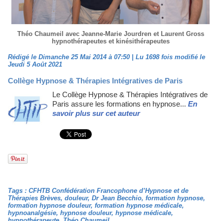
Théo Chaumeil avec Jeanne-Marie Jourdren et Laurent Gross
hypnothérapeutes et kinésithérapeutes
Rédigé le Dimanche 25 Mai 2014 à 07:50 | Lu 1698 fois modifié le
Jeudi 5 Août 2021
Collège Hypnose & Thérapies Intégratives de Paris
Le Collège Hypnose & Thérapies Intégratives de
Paris assure les formations en hypnose...
En
savoir plus sur cet auteur
Tags
:
CFHTB Confédération Francophone d’Hypnose et de
Thérapies Brèves
,
douleur
,
Dr Jean Becchio
,
formation hypnose
,
formation hypnose douleur
,
formation hypnose médicale
,
hypnoanalgésie
,
hypnose douleur
,
hypnose médicale
,
hypnothérapeute
,
Théo Chaumeil