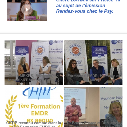
au sujet de l'émission
Rendez-vous chez le Psy.
Olivia MEKES, Bordeaux, en
Formation EMDR, Hypnose et
formation EMDR Intégrative à
Cancer
Paris
CHTIP reconnu comme étant la
Dr Bruno Suarez et Dr Michèle