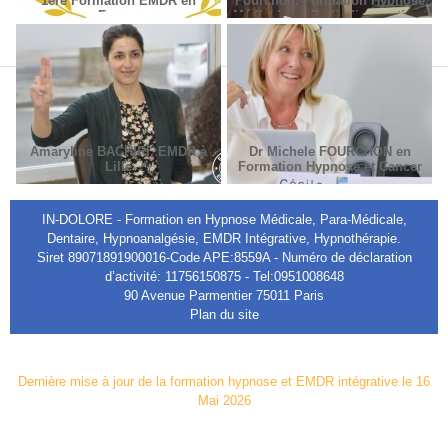
1ère Formation EMDR en
Fourchon: Formation Hypnose
France
Médicale en Radiodiagnostic et
Radiothérapie.
Amaryline BACHIRI, EMDR à
Dr Michele FOURCHON en
Lille
Formation Hypnose et Cancer
IN-DOLORE - Formation en Hypnose Médicale, Para-Médicale,
Dentaire, Hypnoanalgésie, EMDR Intégrative, Hypnothérapie.
Siret 89071891900016-Code APE:8559A - Numéro de déclaration
d’activité: 11756150875 - Tel:0951008648
90 Avenue Parmentier 75011 Paris
Plan du site
Dernière mise à jour de la formation hypnose et EMDR intégrative le 16
Mai 2026