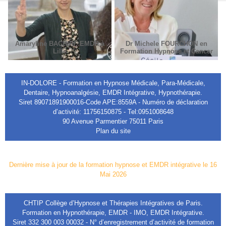
Amaryline BACHIRI, EMDR à
Dr Michele FOURCHON en
Lille
Formation Hypnose et Cancer
IN-DOLORE - Formation en Hypnose Médicale, Para-Médicale,
Dentaire, Hypnoanalgésie, EMDR Intégrative, Hypnothérapie.
Siret 89071891900016-Code APE:8559A - Numéro de déclaration
d’activité: 11756150875 - Tel:0951008648
90 Avenue Parmentier 75011 Paris
Plan du site
Dernière mise à jour de la formation hypnose et EMDR intégrative le 16
Mai 2026
CHTIP Collège d’Hypnose et Thérapies Intégratives de Paris.
Formation en Hypnothérapie, EMDR - IMO, EMDR Intégrative.
Siret 332 300 003 00032 - N° d’enregistrement d’activité de formation