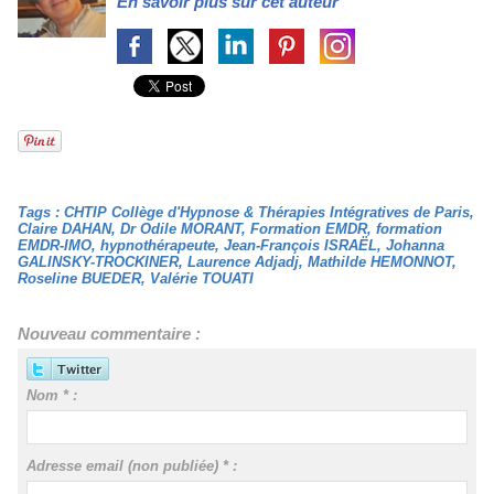
En savoir plus sur cet auteur
Tags
:
CHTIP Collège d'Hypnose & Thérapies Intégratives de Paris
,
Claire DAHAN
,
Dr Odile MORANT
,
Formation EMDR
,
formation
EMDR-IMO
,
hypnothérapeute
,
Jean-François ISRAËL
,
Johanna
GALINSKY-TROCKINER
,
Laurence Adjadj
,
Mathilde HEMONNOT
,
Roseline BUEDER
,
Valérie TOUATI
Nouveau commentaire :
Nom * :
Adresse email (non publiée) * :