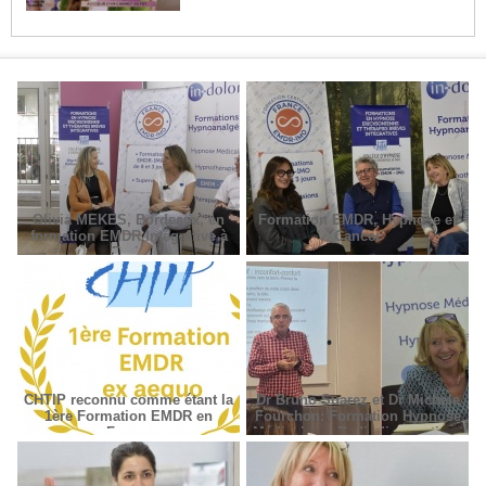
Olivia MEKES, Bordeaux, en
Formation EMDR, Hypnose et
formation EMDR Intégrative à
Cancer
Paris
CHTIP reconnu comme étant la
Dr Bruno Suarez et Dr Michèle
1ère Formation EMDR en
Fourchon: Formation Hypnose
France
Médicale en Radiodiagnostic et
Radiothérapie.