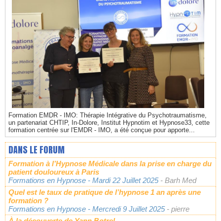
Formation EMDR - IMO: Thérapie Intégrative du Psychotraumatisme,
un partenariat CHTIP, In-Dolore, Institut Hypnotim et Hypnose33, cette
formation centrée sur l'EMDR - IMO, a été conçue pour apporte...
DANS LE FORUM
Formation à l’Hypnose Médicale dans la prise en charge du
patient douloureux à Paris
Formations en Hypnose
- Mardi 22 Juillet 2025
- Barh Med
Quel est le taux de pratique de l’hypnose 1 an après une
formation ?
Formations en Hypnose
- Mercredi 9 Juillet 2025
- pierre
À la découverte de Yann Botrel