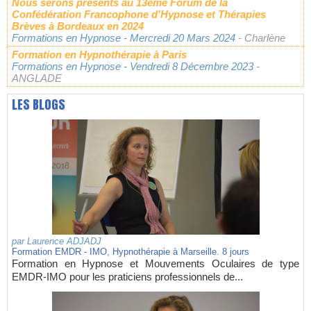
Nous serons présents au 13ème Forum de la
Confédération Francophone d'Hypnose et Thérapies
Brèves à Bordeaux en 2024
Formations en Hypnose
- Mercredi 20 Mars 2024
- Charlène
Formation en Hypnothérapie à Paris
Formations en Hypnose
- Vendredi 8 Décembre 2023
-
ANGLADE
LES BLOGS
par
Laurence ADJADJ
Formation EMDR - IMO, Hypnothérapie à Marseille. 8 jours
Formation en Hypnose et Mouvements Oculaires de type
EMDR-IMO pour les praticiens professionnels de...