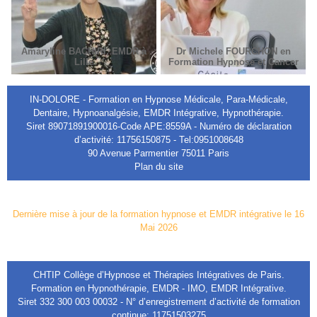
Amaryline BACHIRI, EMDR à
Dr Michele FOURCHON en
Lille
Formation Hypnose et Cancer
IN-DOLORE - Formation en Hypnose Médicale, Para-Médicale,
Dentaire, Hypnoanalgésie, EMDR Intégrative, Hypnothérapie.
Siret 89071891900016-Code APE:8559A - Numéro de déclaration
d’activité: 11756150875 - Tel:0951008648
90 Avenue Parmentier 75011 Paris
Plan du site
Dernière mise à jour de la formation hypnose et EMDR intégrative le 16
Mai 2026
CHTIP Collège d’Hypnose et Thérapies Intégratives de Paris.
Formation en Hypnothérapie, EMDR - IMO, EMDR Intégrative.
Siret 332 300 003 00032 - N° d’enregistrement d’activité de formation
continue: 11751503275