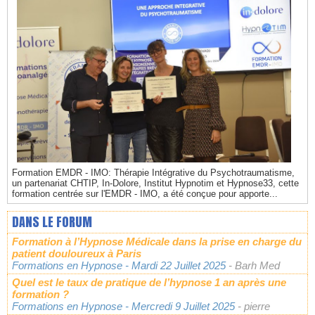
Formation EMDR - IMO: Thérapie Intégrative du Psychotraumatisme,
un partenariat CHTIP, In-Dolore, Institut Hypnotim et Hypnose33, cette
formation centrée sur l'EMDR - IMO, a été conçue pour apporte...
DANS LE FORUM
Formation à l’Hypnose Médicale dans la prise en charge du
patient douloureux à Paris
Formations en Hypnose
- Mardi 22 Juillet 2025
- Barh Med
Quel est le taux de pratique de l’hypnose 1 an après une
formation ?
Formations en Hypnose
- Mercredi 9 Juillet 2025
- pierre