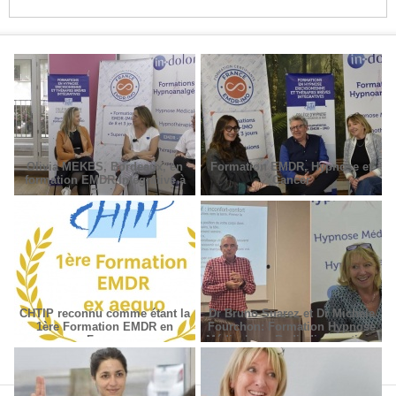
Olivia MEKES, Bordeaux, en
Formation EMDR, Hypnose et
formation EMDR Intégrative à
Cancer
Paris
CHTIP reconnu comme étant la
Dr Bruno Suarez et Dr Michèle
1ère Formation EMDR en
Fourchon: Formation Hypnose
France
Médicale en Radiodiagnostic et
Radiothérapie.