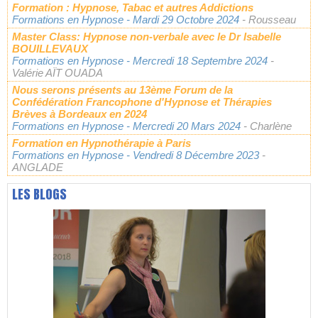
Formation : Hypnose, Tabac et autres Addictions
Formations en Hypnose
- Mardi 29 Octobre 2024
- Rousseau
Master Class: Hypnose non-verbale avec le Dr Isabelle
BOUILLEVAUX
Formations en Hypnose
- Mercredi 18 Septembre 2024
-
Valérie AÏT OUADA
Nous serons présents au 13ème Forum de la
Confédération Francophone d'Hypnose et Thérapies
Brèves à Bordeaux en 2024
Formations en Hypnose
- Mercredi 20 Mars 2024
- Charlène
Formation en Hypnothérapie à Paris
Formations en Hypnose
- Vendredi 8 Décembre 2023
-
ANGLADE
LES BLOGS