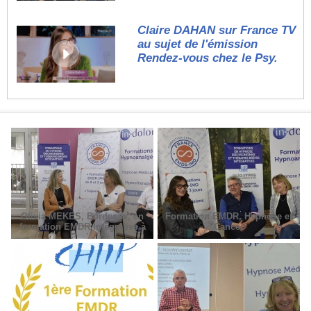
Claire DAHAN sur France TV
au sujet de l'émission
Rendez-vous chez le Psy.
Olivia MEKES, Bordeaux, en
Formation EMDR, Hypnose et
formation EMDR Intégrative à
Cancer
Paris