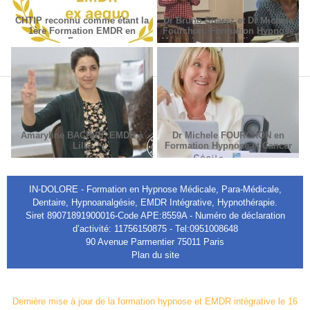
CHTIP reconnu comme étant la
Dr Bruno Suarez et Dr Michèle
1ère Formation EMDR en
Fourchon: Formation Hypnose
France
Médicale en Radiodiagnostic et
Radiothérapie.
Amaryline BACHIRI, EMDR à
Dr Michele FOURCHON en
Lille
Formation Hypnose et Cancer
IN-DOLORE - Formation en Hypnose Médicale, Para-Médicale,
Dentaire, Hypnoanalgésie, EMDR Intégrative, Hypnothérapie.
Siret 89071891900016-Code APE:8559A - Numéro de déclaration
d’activité: 11756150875 - Tel:0951008648
90 Avenue Parmentier 75011 Paris
Plan du site
Dernière mise à jour de la formation hypnose et EMDR intégrative le 16