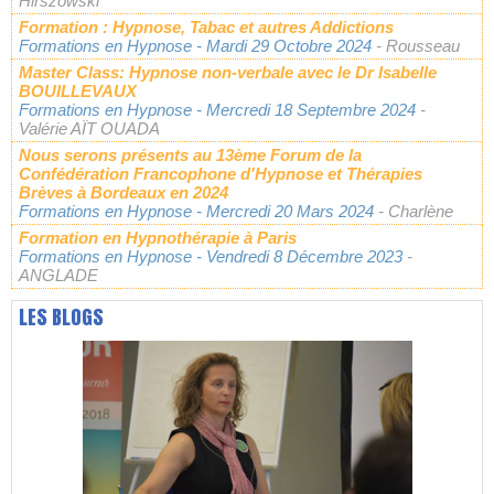
Hirszowski
Formation : Hypnose, Tabac et autres Addictions
Formations en Hypnose
- Mardi 29 Octobre 2024
- Rousseau
Master Class: Hypnose non-verbale avec le Dr Isabelle
BOUILLEVAUX
Formations en Hypnose
- Mercredi 18 Septembre 2024
-
Valérie AÏT OUADA
Nous serons présents au 13ème Forum de la
Confédération Francophone d'Hypnose et Thérapies
Brèves à Bordeaux en 2024
Formations en Hypnose
- Mercredi 20 Mars 2024
- Charlène
Formation en Hypnothérapie à Paris
Formations en Hypnose
- Vendredi 8 Décembre 2023
-
ANGLADE
LES BLOGS