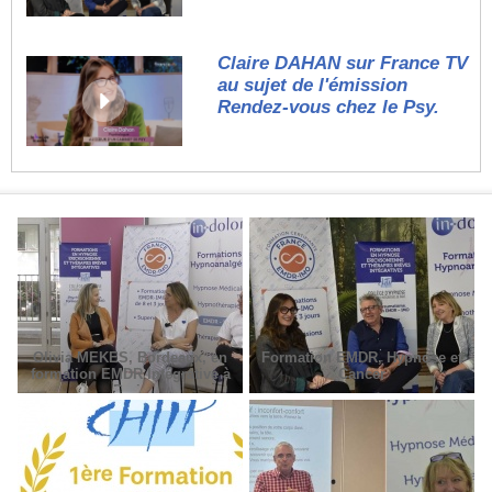
Claire DAHAN sur France TV
au sujet de l'émission
Rendez-vous chez le Psy.
Olivia MEKES, Bordeaux, en
Formation EMDR, Hypnose et
formation EMDR Intégrative à
Cancer
Paris