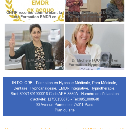
CHTIP reconnu comme étant la
Dr Bruno Suarez et Dr Michèle
1ère Formation EMDR en
Fourchon: Formation Hypnose
France
Médicale en Radiodiagnostic et
Radiothérapie.
Amaryline BACHIRI, EMDR à
Dr Michele FOURCHON en
Lille
Formation Hypnose et Cancer
IN-DOLORE - Formation en Hypnose Médicale, Para-Médicale,
Dentaire, Hypnoanalgésie, EMDR Intégrative, Hypnothérapie.
Siret 89071891900016-Code APE:8559A - Numéro de déclaration
d’activité: 11756150875 - Tel:0951008648
90 Avenue Parmentier 75011 Paris
Plan du site