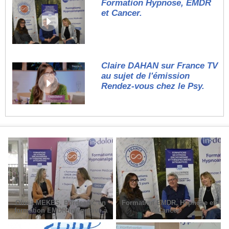
Formation Hypnose, EMDR
et Cancer.
Claire DAHAN sur France TV
au sujet de l'émission
Rendez-vous chez le Psy.
Olivia MEKES, Bordeaux, en
Formation EMDR, Hypnose et
formation EMDR Intégrative à
Cancer
Paris