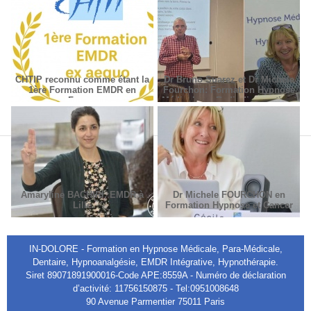
CHTIP reconnu comme étant la
Dr Bruno Suarez et Dr Michèle
1ère Formation EMDR en
Fourchon: Formation Hypnose
France
Médicale en Radiodiagnostic et
Radiothérapie.
Amaryline BACHIRI, EMDR à
Dr Michele FOURCHON en
Lille
Formation Hypnose et Cancer
IN-DOLORE - Formation en Hypnose Médicale, Para-Médicale,
Dentaire, Hypnoanalgésie, EMDR Intégrative, Hypnothérapie.
Siret 89071891900016-Code APE:8559A - Numéro de déclaration
d’activité: 11756150875 - Tel:0951008648
90 Avenue Parmentier 75011 Paris