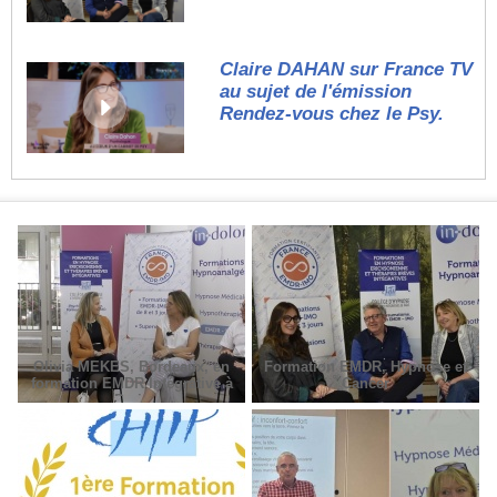
Claire DAHAN sur France TV
au sujet de l'émission
Rendez-vous chez le Psy.
Olivia MEKES, Bordeaux, en
Formation EMDR, Hypnose et
formation EMDR Intégrative à
Cancer
Paris