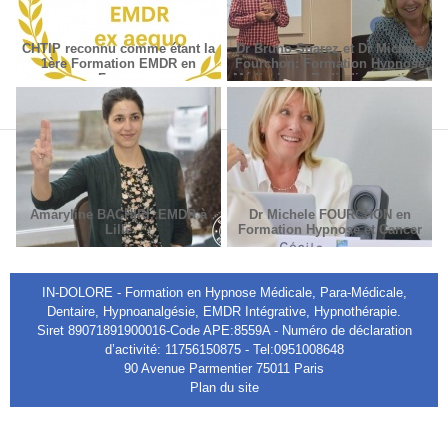
CHTIP reconnu comme étant la
Dr Bruno Suarez et Dr Michèle
1ère Formation EMDR en
Fourchon: Formation Hypnose
France
Médicale en Radiodiagnostic et
Radiothérapie.
Amaryline BACHIRI, EMDR à
Dr Michele FOURCHON en
Lille
Formation Hypnose et Cancer
IN-DOLORE - Formation en Hypnose Médicale, Para-Médicale,
Dentaire, Hypnoanalgésie, EMDR Intégrative, Hypnothérapie.
Siret 89071891900016-Code APE:8559A - Numéro de déclaration
d’activité: 11756150875 - Tel:0951008648
90 Avenue Parmentier 75011 Paris
Plan du site