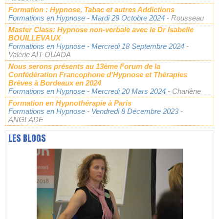
Formation : Hypnose, Tabac et autres Addictions
Formations en Hypnose
- Mardi 29 Octobre 2024
- Rousseau
Master Class: Hypnose non-verbale avec le Dr Isabelle
BOUILLEVAUX
Formations en Hypnose
- Mercredi 18 Septembre 2024
-
Valérie AÏT OUADA
Nous serons présents au 13ème Forum de la
Confédération Francophone d'Hypnose et Thérapies
Brèves à Bordeaux en 2024
Formations en Hypnose
- Mercredi 20 Mars 2024
- Charlène
Formation en Hypnothérapie à Paris
Formations en Hypnose
- Vendredi 8 Décembre 2023
-
ANGLADE
LES BLOGS