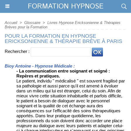
FORMATION HYPNOSE
Accueil
>
Glossaire
>
Livres Hypnose Ericksonienne & Thérapies
Brèves pour la Formation
POUR LA FORMATION EN HYPNOSE
ERICKSONIENNE & THÉRAPIE BRÈVE À PARIS
Rechercher :
Bioy Antoine - Hypnose Médicale :
- La communication entre soignant et soigné :
Repères et pratiques.
Le patient, individu " médicalisé " est souvent fragilisé par
sa pathologie et aussi parce qu'il est amené à évoluer
dans un milieu qui lui est étranger, celui du soin. Afin de
mieux vivre cette situation inhabituelle et parfois difficile,
le patient a besoin de dialoguer avec le personnel
soignant et la qualité de cet échange aura des
conséquences sur l'efficacité des soins thérapeutiques
apportés. Dans leur pratique quotidienne, les
professionnels du soin doivent donc accorder une place
majeure au dialogue avec leurs patients et adapter celui-
ci à chaque interlocuteur en s'appuyant sur des principes