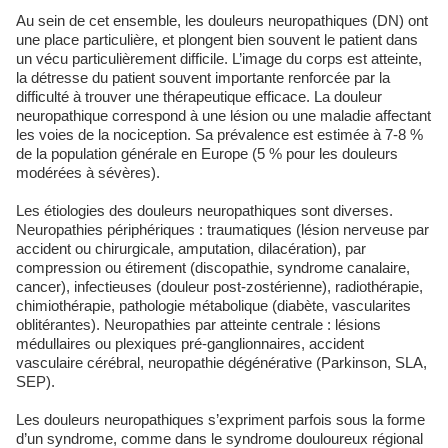
Au sein de cet ensemble, les douleurs neuropathiques (DN) ont
une place particulière, et plongent bien souvent le patient dans
un vécu particulièrement difficile. L’image du corps est atteinte,
la détresse du patient souvent importante renforcée par la
difficulté à trouver une thérapeutique efficace. La douleur
neuropathique correspond à une lésion ou une maladie affectant
les voies de la nociception. Sa prévalence est estimée à 7-8 %
de la population générale en Europe (5 % pour les douleurs
modérées à sévères).
Les étiologies des douleurs neuropathiques sont diverses.
Neuropathies périphériques : traumatiques (lésion nerveuse par
accident ou chirurgicale, amputation, dilacération), par
compression ou étirement (discopathie, syndrome canalaire,
cancer), infectieuses (douleur post-zostérienne), radiothérapie,
chimiothérapie, pathologie métabolique (diabète, vascularites
oblitérantes). Neuropathies par atteinte centrale : lésions
médullaires ou plexiques pré-ganglionnaires, accident
vasculaire cérébral, neuropathie dégénérative (Parkinson, SLA,
SEP).
Les douleurs neuropathiques s’expriment parfois sous la forme
d’un syndrome, comme dans le syndrome douloureux régional