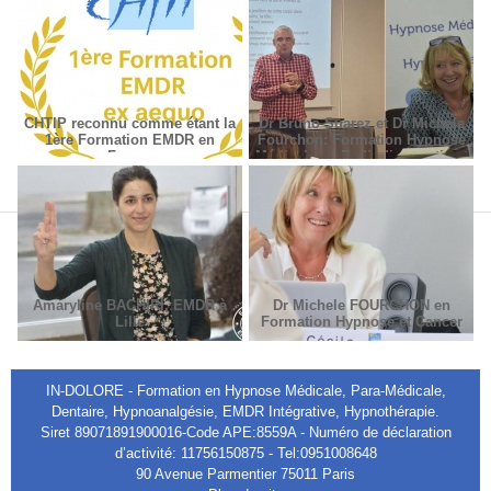
CHTIP reconnu comme étant la
Dr Bruno Suarez et Dr Michèle
1ère Formation EMDR en
Fourchon: Formation Hypnose
France
Médicale en Radiodiagnostic et
Radiothérapie.
Amaryline BACHIRI, EMDR à
Dr Michele FOURCHON en
Lille
Formation Hypnose et Cancer
IN-DOLORE - Formation en Hypnose Médicale, Para-Médicale,
Dentaire, Hypnoanalgésie, EMDR Intégrative, Hypnothérapie.
Siret 89071891900016-Code APE:8559A - Numéro de déclaration
d’activité: 11756150875 - Tel:0951008648
90 Avenue Parmentier 75011 Paris