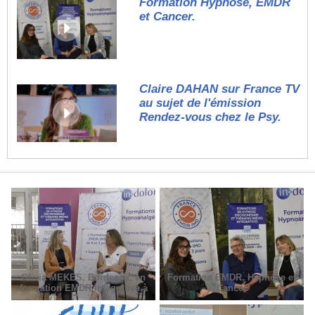
Formation Hypnose, EMDR
et Cancer.
Claire DAHAN sur France TV
au sujet de l'émission
Rendez-vous chez le Psy.
Olivia MEKES, Bordeaux, en
Formation EMDR, Hypnose et
formation EMDR Intégrative à
Cancer
Paris