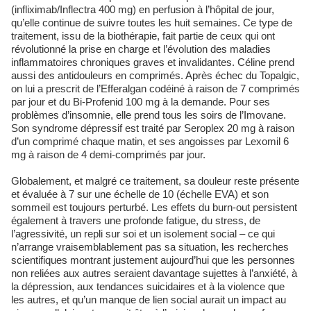
(infliximab/Inflectra 400 mg) en perfusion à l’hôpital de jour,
qu’elle continue de suivre toutes les huit semaines. Ce type de
traitement, issu de la biothérapie, fait partie de ceux qui ont
révolutionné la prise en charge et l’évolution des maladies
inflammatoires chroniques graves et invalidantes. Céline prend
aussi des antidouleurs en comprimés. Après échec du Topalgic,
on lui a prescrit de l’Efferalgan codéiné à raison de 7 comprimés
par jour et du Bi-Profenid 100 mg à la demande. Pour ses
problèmes d’insomnie, elle prend tous les soirs de l’Imovane.
Son syndrome dépressif est traité par Seroplex 20 mg à raison
d’un comprimé chaque matin, et ses angoisses par Lexomil 6
mg à raison de 4 demi-comprimés par jour.
Globalement, et malgré ce traitement, sa douleur reste présente
et évaluée à 7 sur une échelle de 10 (échelle EVA) et son
sommeil est toujours perturbé. Les effets du burn-out persistent
également à travers une profonde fatigue, du stress, de
l’agressivité, un repli sur soi et un isolement social – ce qui
n’arrange vraisemblablement pas sa situation, les recherches
scientifiques montrant justement aujourd’hui que les personnes
non reliées aux autres seraient davantage sujettes à l’anxiété, à
la dépression, aux tendances suicidaires et à la violence que
les autres, et qu’un manque de lien social aurait un impact au