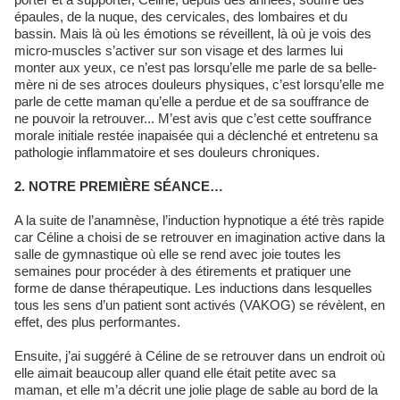
épaules, de la nuque, des cervicales, des lombaires et du
bassin. Mais là où les émotions se réveillent, là où je vois des
micro-muscles s’activer sur son visage et des larmes lui
monter aux yeux, ce n’est pas lorsqu’elle me parle de sa belle-
mère ni de ses atroces douleurs physiques, c’est lorsqu’elle me
parle de cette maman qu’elle a perdue et de sa souffrance de
ne pouvoir la retrouver... M’est avis que c’est cette souffrance
morale initiale restée inapaisée qui a déclenché et entretenu sa
pathologie inflammatoire et ses douleurs chroniques.
2. NOTRE PREMIÈRE SÉANCE…
A la suite de l’anamnèse, l’induction hypnotique a été très rapide
car Céline a choisi de se retrouver en imagination active dans la
salle de gymnastique où elle se rend avec joie toutes les
semaines pour procéder à des étirements et pratiquer une
forme de danse thérapeutique. Les inductions dans lesquelles
tous les sens d’un patient sont activés (VAKOG) se révèlent, en
effet, des plus performantes.
Ensuite, j’ai suggéré à Céline de se retrouver dans un endroit où
elle aimait beaucoup aller quand elle était petite avec sa
maman, et elle m’a décrit une jolie plage de sable au bord de la