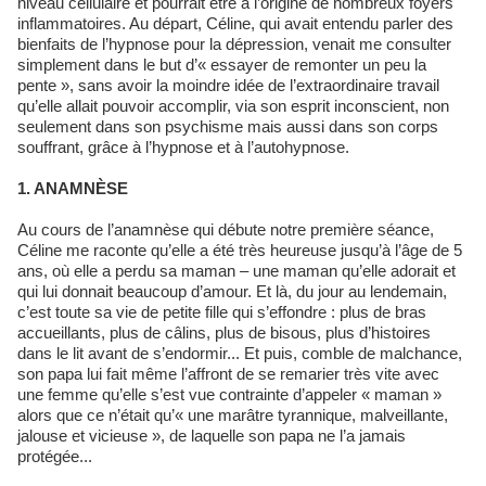
niveau cellulaire et pourrait être à l’origine de nombreux foyers
inflammatoires. Au départ, Céline, qui avait entendu parler des
bienfaits de l’hypnose pour la dépression, venait me consulter
simplement dans le but d’« essayer de remonter un peu la
pente », sans avoir la moindre idée de l’extraordinaire travail
qu’elle allait pouvoir accomplir, via son esprit inconscient, non
seulement dans son psychisme mais aussi dans son corps
souffrant, grâce à l’hypnose et à l’autohypnose.
1. ANAMNÈSE
Au cours de l’anamnèse qui débute notre première séance,
Céline me raconte qu’elle a été très heureuse jusqu’à l’âge de 5
ans, où elle a perdu sa maman – une maman qu’elle adorait et
qui lui donnait beaucoup d’amour. Et là, du jour au lendemain,
c’est toute sa vie de petite fille qui s’effondre : plus de bras
accueillants, plus de câlins, plus de bisous, plus d’histoires
dans le lit avant de s’endormir... Et puis, comble de malchance,
son papa lui fait même l’affront de se remarier très vite avec
une femme qu’elle s’est vue contrainte d’appeler « maman »
alors que ce n’était qu’« une marâtre tyrannique, malveillante,
jalouse et vicieuse », de laquelle son papa ne l’a jamais
protégée...