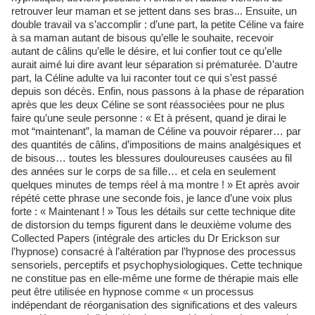
retrouver leur maman et se jettent dans ses bras... Ensuite, un
double travail va s’accomplir : d’une part, la petite Céline va faire
à sa maman autant de bisous qu’elle le souhaite, recevoir
autant de câlins qu’elle le désire, et lui confier tout ce qu’elle
aurait aimé lui dire avant leur séparation si prématurée. D’autre
part, la Céline adulte va lui raconter tout ce qui s’est passé
depuis son décès. Enfin, nous passons à la phase de réparation
après que les deux Céline se sont réassociées pour ne plus
faire qu’une seule personne : « Et à présent, quand je dirai le
mot “maintenant”, la maman de Céline va pouvoir réparer… par
des quantités de câlins, d’impositions de mains analgésiques et
de bisous… toutes les blessures douloureuses causées au fil
des années sur le corps de sa fille… et cela en seulement
quelques minutes de temps réel à ma montre ! » Et après avoir
répété cette phrase une seconde fois, je lance d’une voix plus
forte : « Maintenant ! » Tous les détails sur cette technique dite
de distorsion du temps figurent dans le deuxième volume des
Collected Papers (intégrale des articles du Dr Erickson sur
l’hypnose) consacré à l’altération par l’hypnose des processus
sensoriels, perceptifs et psychophysiologiques. Cette technique
ne constitue pas en elle-même une forme de thérapie mais elle
peut être utilisée en hypnose comme « un processus
indépendant de réorganisation des significations et des valeurs