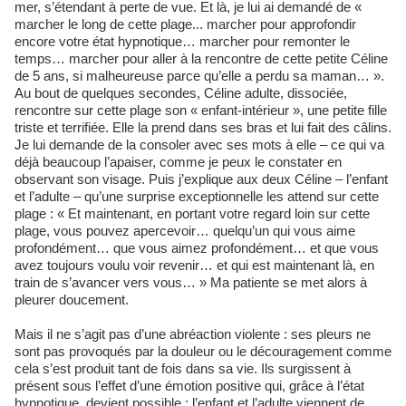
mer, s’étendant à perte de vue. Et là, je lui ai demandé de «
marcher le long de cette plage... marcher pour approfondir
encore votre état hypnotique… marcher pour remonter le
temps… marcher pour aller à la rencontre de cette petite Céline
de 5 ans, si malheureuse parce qu’elle a perdu sa maman… ».
Au bout de quelques secondes, Céline adulte, dissociée,
rencontre sur cette plage son « enfant-intérieur », une petite fille
triste et terrifiée. Elle la prend dans ses bras et lui fait des câlins.
Je lui demande de la consoler avec ses mots à elle – ce qui va
déjà beaucoup l’apaiser, comme je peux le constater en
observant son visage. Puis j’explique aux deux Céline – l’enfant
et l’adulte – qu’une surprise exceptionnelle les attend sur cette
plage : « Et maintenant, en portant votre regard loin sur cette
plage, vous pouvez apercevoir… quelqu’un qui vous aime
profondément… que vous aimez profondément… et que vous
avez toujours voulu voir revenir… et qui est maintenant là, en
train de s’avancer vers vous… » Ma patiente se met alors à
pleurer doucement.
Mais il ne s’agit pas d’une abréaction violente : ses pleurs ne
sont pas provoqués par la douleur ou le découragement comme
cela s’est produit tant de fois dans sa vie. Ils surgissent à
présent sous l’effet d’une émotion positive qui, grâce à l’état
hypnotique, devient possible : l’enfant et l’adulte viennent de