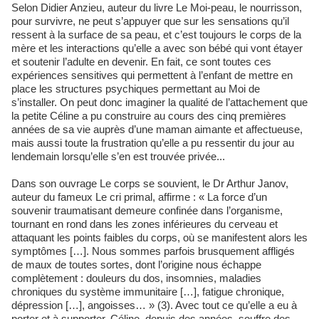
Selon Didier Anzieu, auteur du livre Le Moi-peau, le nourrisson,
pour survivre, ne peut s’appuyer que sur les sensations qu’il
ressent à la surface de sa peau, et c’est toujours le corps de la
mère et les interactions qu’elle a avec son bébé qui vont étayer
et soutenir l’adulte en devenir. En fait, ce sont toutes ces
expériences sensitives qui permettent à l’enfant de mettre en
place les structures psychiques permettant au Moi de
s’installer. On peut donc imaginer la qualité de l’attachement que
la petite Céline a pu construire au cours des cinq premières
années de sa vie auprès d’une maman aimante et affectueuse,
mais aussi toute la frustration qu’elle a pu ressentir du jour au
lendemain lorsqu’elle s’en est trouvée privée...
Dans son ouvrage Le corps se souvient, le Dr Arthur Janov,
auteur du fameux Le cri primal, affirme : « La force d’un
souvenir traumatisant demeure confinée dans l’organisme,
tournant en rond dans les zones inférieures du cerveau et
attaquant les points faibles du corps, où se manifestent alors les
symptômes […]. Nous sommes parfois brusquement affligés
de maux de toutes sortes, dont l’origine nous échappe
complètement : douleurs du dos, insomnies, maladies
chroniques du système immunitaire […], fatigue chronique,
dépression […], angoisses… » (3). Avec tout ce qu’elle a eu à
porter et à supporter, Céline, depuis des années, souffre des