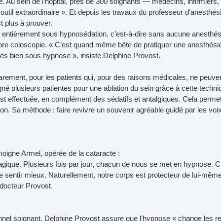
e. Au sein de l’hôpital, près de 300 soignants — médecins, infirmiers,
til extraordinaire ». Et depuis les travaux du professeur d’anesthés
st plus à prouver.
er entièrement sous hypnosédation, c’est-à-dire sans aucune anesthés
core coloscopie. « C’est quand même bête de pratiquer une anesthési
rès bien sous hypnose », insiste Delphine Provost.
arement, pour les patients qui, pour des raisons médicales, ne peuve
é plusieurs patientes pour une ablation du sein grâce à cette techni
est effectuée, en complément des sédatifs et antalgiques. Cela perme
ion. Sa méthode : faire revivre un souvenir agréable guidé par les voix
moigne Armel, opérée de la cataracte :
magique. Plusieurs fois par jour, chacun de nous se met en hypnose. C’
sentir mieux. Naturellement, notre corps est protecteur de lui-mêm
 docteur Provost.
onnel soignant. Delphine Provost assure que l’hypnose « change les re