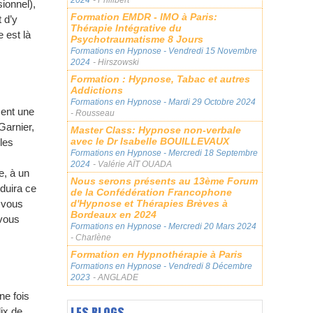
ionnel),
Formation EMDR - IMO à Paris:
 d’y
Thérapie Intégrative du
 est là
Psychotraumatisme 8 Jours
Formations en Hypnose
- Vendredi 15 Novembre
2024
- Hirszowski
Formation : Hypnose, Tabac et autres
Addictions
Formations en Hypnose
- Mardi 29 Octobre 2024
ment une
- Rousseau
Garnier,
Master Class: Hypnose non-verbale
avec le Dr Isabelle BOUILLEVAUX
 les
Formations en Hypnose
- Mercredi 18 Septembre
2024
- Valérie AÏT OUADA
e, à un
Nous serons présents au 13ème Forum
oduira ce
de la Confédération Francophone
d'Hypnose et Thérapies Brèves à
 vous
Bordeaux en 2024
 vous
Formations en Hypnose
- Mercredi 20 Mars 2024
- Charlène
Formation en Hypnothérapie à Paris
Formations en Hypnose
- Vendredi 8 Décembre
2023
- ANGLADE
ne fois
LES BLOGS
ix de