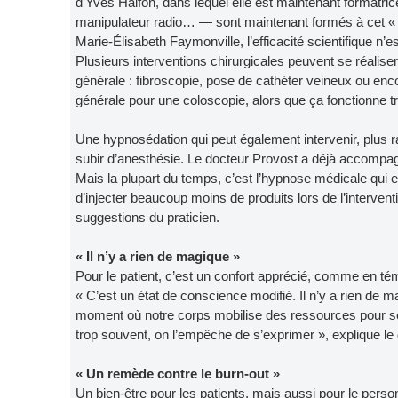
d’Yves Halfon, dans lequel elle est maintenant formatric
manipulateur radio… — sont maintenant formés à cet « ou
Marie-Élisabeth Faymonville, l’efficacité scientifique n’e
Plusieurs interventions chirurgicales peuvent se réalis
générale : fibroscopie, pose de cathéter veineux ou en
générale pour une coloscopie, alors que ça fonctionne t
Une hypnosédation qui peut également intervenir, plus r
subir d’anesthésie. Le docteur Provost a déjà accompagn
Mais la plupart du temps, c’est l’hypnose médicale qui 
d’injecter beaucoup moins de produits lors de l’intervent
suggestions du praticien.
« Il n’y a rien de magique »
Pour le patient, c’est un confort apprécié, comme en té
« C’est un état de conscience modifié. Il n’y a rien de 
moment où notre corps mobilise des ressources pour se 
trop souvent, on l’empêche de s’exprimer », explique le
« Un remède contre le burn-out »
Un bien-être pour les patients, mais aussi pour le pers