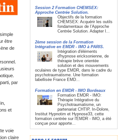
Session 2 Formation CHEMSEX:
Approche Centrée Solution.
Objectifs de la formation
CHEMSEX: Acquérir les outils
fondamentaux de l’Approche
Centrée Solution. Adapter l...
 simple
r être
2ème session de la Formation
Intégrative en EMDR - IMO à PARIS.
omène de
Intégration d'éléments
d'hypnose ericksonienne, de
thérapie brève orientée
rsonnel.
solution et des mouvements
lusieurs
oculaires de type EMDR, dans le cadre du
psychotraumatisme. Une formation
notique.
labellisée France EMD...
parti, par
Formation en EMDR - IMO Bordeaux
Formation EMDR - IMO:
Thérapie Intégrative du
in,
Psychotraumatisme, un
partenariat CHTIP, In-Dolore,
ons et
Institut Hypnotim et Hypnose33, cette
formation centrée sur l'EMDR - IMO, a été
conçue pour apporte...
te voie
ion claire