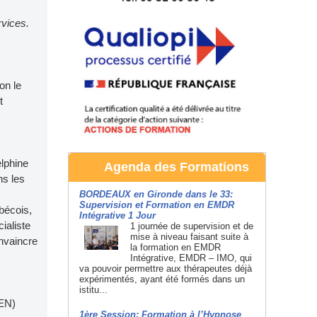
rvices.
on le
t
elphine
Agenda des Formations
ns les
BORDEAUX en Gironde dans le 33:
Supervision et Formation en EMDR
ébécois,
Intégrative 1 Jour
ialiste
1 journée de supervision et de
mise à niveau faisant suite à
nvaincre
la formation en EMDR
Intégrative, EMDR – IMO, qui
va pouvoir permettre aux thérapeutes déjà
expérimentés, ayant été formés dans un
istitu...
HEN)
1ère Session: Formation à l’Hypnose