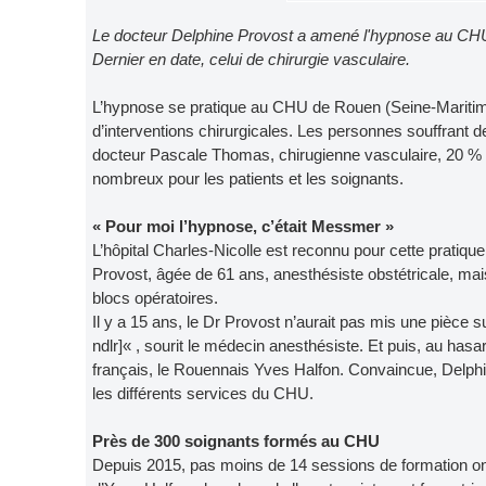
Le docteur Delphine Provost a amené l'hypnose au CHU 
Dernier en date, celui de chirurgie vasculaire.
L’hypnose se pratique au CHU de Rouen (Seine-Maritime
d’interventions chirurgicales. Les personnes souffrant 
docteur Pascale Thomas, chirugienne vasculaire, 20 % d
nombreux pour les patients et les soignants.
« Pour moi l’hypnose, c’était Messmer »
L’hôpital Charles-Nicolle est reconnu pour cette pratiqu
Provost, âgée de 61 ans, anesthésiste obstétricale, mais
blocs opératoires.
Il y a 15 ans, le Dr Provost n’aurait pas mis une pièce 
ndlr]« , sourit le médecin anesthésiste. Et puis, au hasar
français, le Rouennais Yves Halfon. Convaincue, Delphi
les différents services du CHU.
Près de 300 soignants formés au CHU
Depuis 2015, pas moins de 14 sessions de formation ont