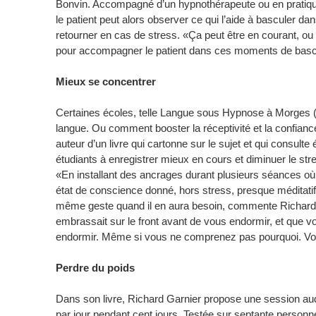
Bonvin. Accompagné d’un hypnothérapeute ou en pratiquant
le patient peut alors observer ce qui l’aide à basculer d
retourner en cas de stress. «Ça peut être en courant, ou
pour accompagner le patient dans ces moments de bascule
Mieux se concentrer
Certaines écoles, telle Langue sous Hypnose à Morges (VD
langue. Ou comment booster la réceptivité et la confianc
auteur d’un livre qui cartonne sur le sujet et qui consulte
étudiants à enregistrer mieux en cours et diminuer le st
«En installant des ancrages durant plusieurs séances o
état de conscience donné, hors stress, presque méditatif,
même geste quand il en aura besoin, commente Richard
embrassait sur le front avant de vous endormir, et que vot
endormir. Même si vous ne comprenez pas pourquoi. Vot
Perdre du poids
Dans son livre, Richard Garnier propose une session audio
par jour pendant cent jours. Testée sur septante personn