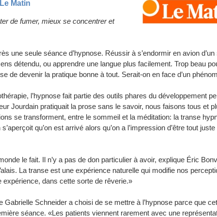
 Le Matin
rêter de fumer, mieux se concentrer et
près une seule séance d’hypnose. Réussir à s’endormir en avion d’un
ns détendu, ou apprendre une langue plus facilement. Trop beau pou
asse de devenir la pratique bonne à tout. Serait-on en face d’un phén
thérapie, l’hypnose fait partie des outils phares du développement pe
r Jourdain pratiquait la prose sans le savoir, nous faisons tous et p
ions se transforment, entre le sommeil et la méditation: la transe hyp
’aperçoit qu’on est arrivé alors qu’on a l’impression d’être tout juste 
nde le fait. Il n’y a pas de don particulier à avoir, explique Éric Bonv
Valais. La transe est une expérience naturelle qui modifie nos percepti
e expérience, dans cette sorte de rêverie.»
 Gabrielle Schneider a choisi de se mettre à l’hypnose parce que cet
première séance. «Les patients viennent rarement avec une représentat