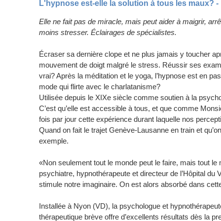
L'hypnose est-elle la solution à tous les maux? -
Elle ne fait pas de miracle, mais peut aider à maigrir, ar
moins stresser. Éclairages de spécialistes.
Écraser sa dernière clope et ne plus jamais y toucher a
mouvement de doigt malgré le stress. Réussir ses exame
vrai? Après la méditation et le yoga, l’hypnose est en p
mode qui flirte avec le charlatanisme?
Utilisée depuis le XIXe siècle comme soutien à la psycho
C’est qu’elle est accessible à tous, et que comme Monsieu
fois par jour cette expérience durant laquelle nos percept
Quand on fait le trajet Genève-Lausanne en train et qu’on s
exemple.
«Non seulement tout le monde peut le faire, mais tout le mo
psychiatre, hypnothérapeute et directeur de l’Hôpital du 
stimule notre imaginaire. On est alors absorbé dans cett
Installée à Nyon (VD), la psychologue et hypnothérapeute
thérapeutique brève offre d’excellents résultats dès la 