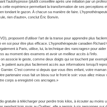
 l’autohypnose (plutôt conseillée après une initiation par un profess
ans cette expérience permettant la transformation de ses perceptions et
 en tondant le gazon. À chacun sa manière de faire. L’hypnothérapeute
, rien d’autre», conclut Éric Bonvin.
), proposent d’utiliser l’art de la transe pour apprendre plus facile
e en soi pour être plus efficace. L’hypnothérapeute canadien Richard 
 également à Paris, utilise, lui, la technique des «ancrages» pour aider
ress au moment des examens et avoir un meilleur accès à l’info.
ù on associe le geste, comme deux doigts qui se touchent par exempl
 le patient aura plus facilement accès aux informations lorsqu’il repr
 Garnier. C’est comme si depuis que vous êtes enfant, votre maman
re partenaire vous fait un bisou sur le front le soir: vous allez mieux
re corps a enregistré ces ancrages.»
 gratuite à télécharger pour perdre trois kilos, à écouter au moins u
es pendant trois mois au Québec, elle a permis à six personnes sur d