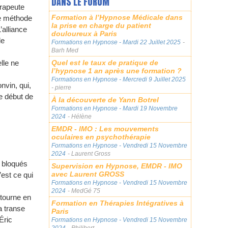
DANS LE FORUM
érapeute
Formation à l’Hypnose Médicale dans
ne méthode
la prise en charge du patient
’alliance
douloureux à Paris
le
Formations en Hypnose
- Mardi 22 Juillet 2025
-
Barh Med
Quel est le taux de pratique de
lle ne
l’hypnose 1 an après une formation ?
Formations en Hypnose
- Mercredi 9 Juillet 2025
nvin, qui,
- pierre
e début de
À la découverte de Yann Botrel
Formations en Hypnose
- Mardi 19 Novembre
2024
- Hélène
EMDR - IMO : Les mouvements
oculaires en psychothérapie
Formations en Hypnose
- Vendredi 15 Novembre
2024
- Laurent Gross
t bloqués
Supervision en Hypnose, EMDR - IMO
avec Laurent GROSS
’est ce qui
Formations en Hypnose
- Vendredi 15 Novembre
2024
- MedGé 75
 tourne en
Formation en Thérapies Intégratives à
a transe
Paris
Éric
Formations en Hypnose
- Vendredi 15 Novembre
2024
- Philibert