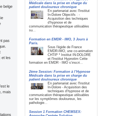
Médicale dans la prise en charge du
ie belge
patient douloureux chronique
En partenariat avec l'Institut
In-Dolore Objectifs : -
ie
Acquisition des techniques
d’hypnose et de
e
communication thérapeutique utilisables
su...
Formation en EMDR - IMO, 3 Jours à
nt pas
Paris.
que.
Sous l'égide de France
EMDR-IMO, une co-animation
t
CHTIP * Institut IN-DOLORE
 et les
et l'Institut Hypnotim Cette
formation en EMDR - IMO s’inscri...
2ème Session: Formation à l’Hypnose
Médicale dans la prise en charge du
patient douloureux chronique
En partenariat avec l'Institut
est le
In-Dolore - Acquisition des
techniques d’hypnose et de
e, mais
communication thérapeutique utilisables
sur les symptômes douloureux, les
pathologie...
Session 1 Formation CHEMSEX:
lations
Approche Centrée Solution.