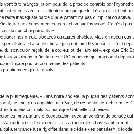
ls vont être mangés, et ont peur de la prise de contrôle par l’hypnoth
nt justement avec cette attente magique que le thérapeute détient u
nte reste inadéquate parce que le patient n’a pas d’implication active. L
 d’instaurer un changement de perception par l’hypnose. Ce n’est pas 
e acteur de ses changements.»
 soulager nos maux, blocages ou autres phobies. Mais en aucun cas e
s spécialistes. «La seule chose que peut faire l’hypnose, et c’est déjà
, du soin qu’on reçoit, de la douleur ou de l’anxiété», explique Éric Bo
itaux valaisans, à l’instar des HUG genevois qui proposent depuis l
nose clinique pour accompagner les patients.
xplications en quatre points.
de la plus fréquente. «Dans notre société, la plupart des patients son
ssent, ne sont plus capables de rêver, de ressentir, de lâcher prise. C
autres troubles compulsifs», explique Gabrielle Schneider.
qu’on est pris par une préoccupation, avec un schéma de pensée qui
de s’abandonner à l’expérience va réarranger les choses autrement. L
 qui a tendance à se rigidifier dans le dédale des pensées», décode 