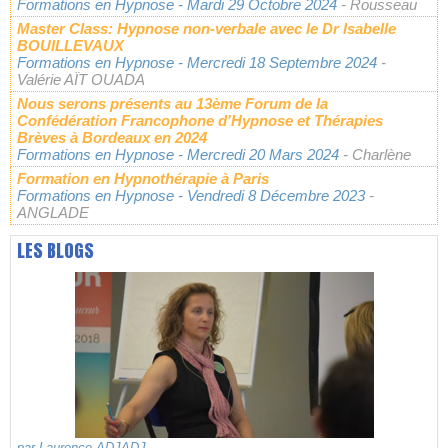
Formations en Hypnose
- Mardi 29 Octobre 2024
- Rousseau
Master Class: Hypnose non-verbale avec le Dr Isabelle
BOUILLEVAUX
Formations en Hypnose
- Mercredi 18 Septembre 2024
-
Valérie AÏT OUADA
Nous serons présents au 13ème Forum de la
Confédération Francophone d'Hypnose et Thérapies
Brèves à Bordeaux en 2024
Formations en Hypnose
- Mercredi 20 Mars 2024
- Charlène
Formation en Hypnothérapie à Paris
Formations en Hypnose
- Vendredi 8 Décembre 2023
-
ANGLADE
LES BLOGS
par
Laurence ADJADJ