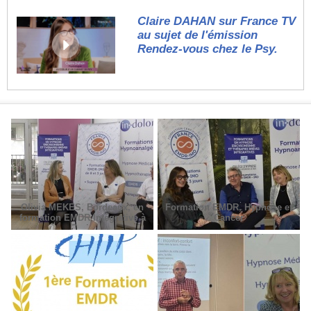
Claire DAHAN sur France TV
au sujet de l'émission
Rendez-vous chez le Psy.
Olivia MEKES, Bordeaux, en
Formation EMDR, Hypnose et
formation EMDR Intégrative à
Cancer
Paris