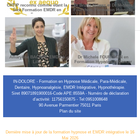
CHTIP reconnu comme étant la
Dr Bruno Suarez et Dr Michèle
1ère Formation EMDR en
Fourchon: Formation Hypnose
France
Médicale en Radiodiagnostic et
Radiothérapie.
Amaryline BACHIRI, EMDR à
Dr Michele FOURCHON en
Lille
Formation Hypnose et Cancer
IN-DOLORE - Formation en Hypnose Médicale, Para-Médicale,
Dentaire, Hypnoanalgésie, EMDR Intégrative, Hypnothérapie.
Siret 89071891900016-Code APE:8559A - Numéro de déclaration
d’activité: 11756150875 - Tel:0951008648
90 Avenue Parmentier 75011 Paris
Plan du site
Dernière mise à jour de la formation hypnose et EMDR intégrative le 16
Mai 2026