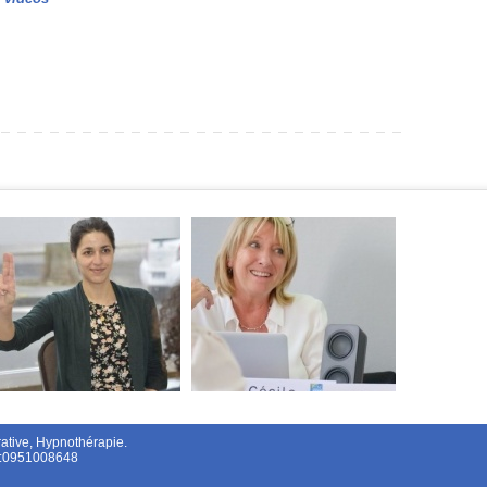
tive, Hypnothérapie.
el:0951008648