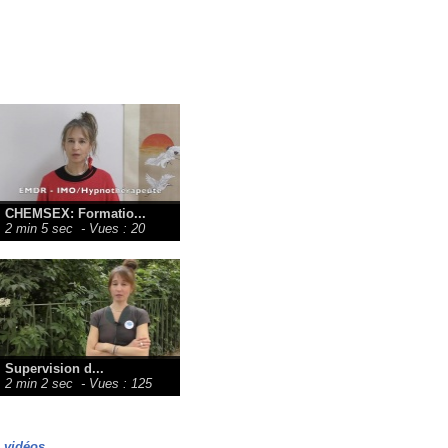
CHEMSEX: Formatio...
2 min 5 sec
- Vues : 20
Supervision d...
2 min 2 sec
- Vues : 125
s vidéos