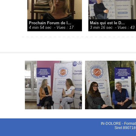
Prochain Forum de l...
Mais qui est le D...
4 min 54 sec
- Vues : 17
3 min 16 sec
- Vues : 43
IN-DOLORE - Formati
Siret 890718