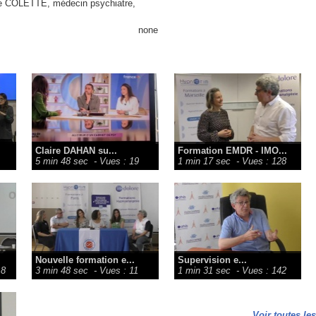
ane COLETTE, médecin psychiatre,
none
Claire DAHAN su...
Formation EMDR - IMO...
5 min 48 sec
- Vues : 19
1 min 17 sec
- Vues : 128
Nouvelle formation e...
Supervision e...
18
3 min 48 sec
- Vues : 11
1 min 31 sec
- Vues : 142
Voir toutes le