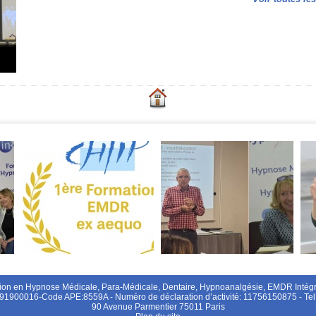
on en Hypnose Médicale, Para-Médicale, Dentaire, Hypnoanalgésie, EMDR Intégra
91900016-Code APE:8559A - Numéro de déclaration d’activité: 11756150875 - T
90 Avenue Parmentier 75011 Paris