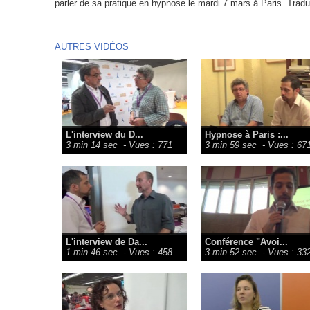
parler de sa pratique en hypnose le mardi 7 mars à Paris. Tradu
AUTRES VIDÉOS
L'interview du D...
Hypnose à Paris :...
3 min 14 sec
- Vues : 771
3 min 59 sec
- Vues : 67
L'interview de Da...
Conférence "Avoi...
1 min 46 sec
- Vues : 458
3 min 52 sec
- Vues : 33