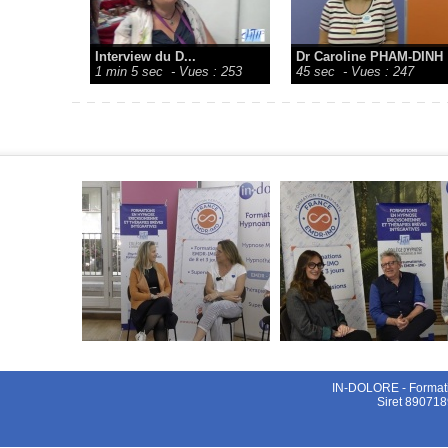
Interview du D...
Dr Caroline PHAM-DINH
1 min 5 sec
- Vues : 253
45 sec
- Vues : 247
IN-DOLORE - Formati
Siret 890718