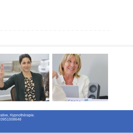
tive, Hypnothérapie.
el:0951008648