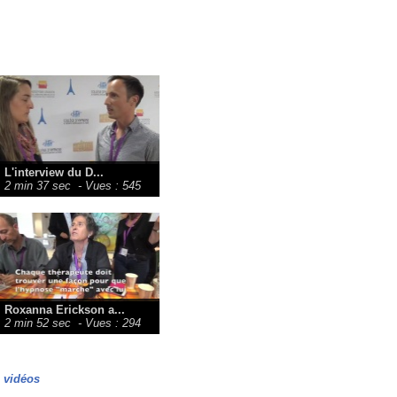
L'interview du D...
2 min 37 sec
- Vues : 545
Roxanna Erickson a...
2 min 52 sec
- Vues : 294
s vidéos