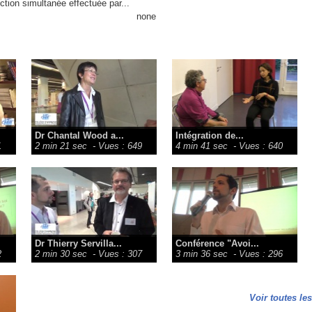
ction simultanée effectuée par...
none
Dr Chantal Wood a...
Intégration de...
1
2 min 21 sec
- Vues : 649
4 min 41 sec
- Vues : 640
Dr Thierry Servilla...
Conférence "Avoi...
2
2 min 30 sec
- Vues : 307
3 min 36 sec
- Vues : 296
Voir toutes le