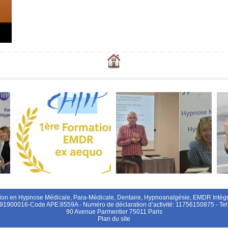
on en Hypnose Médicale, Para-Médicale, Dentaire, Hypnoanalgésie, EMDR Intégra
91900016-Code APE:8559A - Numéro de déclaration d’activité: 11756150875 - T
90 Avenue Parmentier 75011 Paris
Plan du site