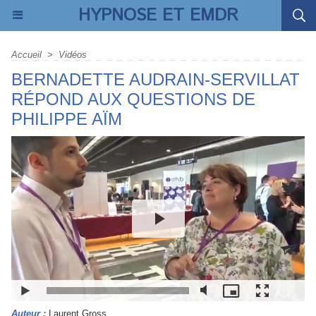
HYPNOSE ET EMDR
Accueil
>
Vidéos
BERNADETTE AUDRAIN-SERVILLAT
RÉPOND AUX QUESTIONS DE
PHILIPPE AÏM
Auteur :
Laurent Gross