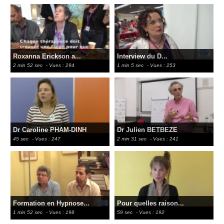
Roxanna Erickson a...
Interview du D...
2 min 52 sec
- Vues : 294
1 min 5 sec
- Vues : 253
Dr Caroline PHAM-DINH
Dr Julien BETBEZE
45 sec
- Vues : 247
2 min 31 sec
- Vues : 241
Formation en Hypnose...
Pour quelles raison...
1 min 52 sec
- Vues : 198
59 sec
- Vues : 192