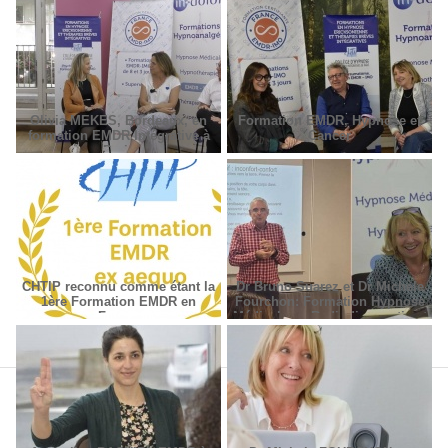
Olivia MEKES, Bordeaux, en
Formation EMDR, Hypnose et
formation EMDR Intégrative à
Cancer
Paris
CHTIP reconnu comme étant la
Dr Bruno Suarez et Dr Michèle
1ère Formation EMDR en
Fourchon: Formation Hypnose
France
Médicale en Radiodiagnostic et
Radiothérapie.