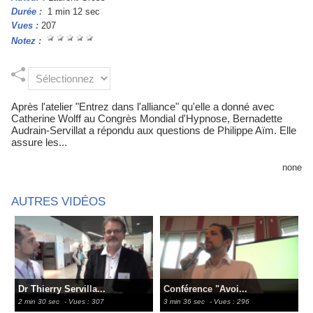
Durée :
1 min 12 sec
Vues :
207
Notez :
Après l'atelier "Entrez dans l'alliance" qu'elle a donné avec
Catherine Wolff au Congrès Mondial d'Hypnose, Bernadette
Audrain-Servillat a répondu aux questions de Philippe Aïm. Elle
assure les...
none
AUTRES VIDÉOS
Dr Thierry Servilla...
Conférence "Avoi...
2 min 30 sec
- Vues : 307
3 min 36 sec
- Vues : 296