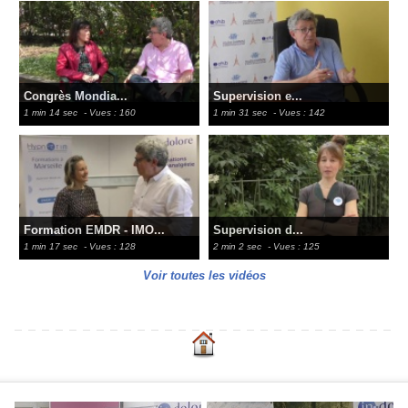
Congrès Mondia...
Supervision e...
1 min 14 sec
- Vues : 160
1 min 31 sec
- Vues : 142
Formation EMDR - IMO...
Supervision d...
1 min 17 sec
- Vues : 128
2 min 2 sec
- Vues : 125
Voir toutes les vidéos