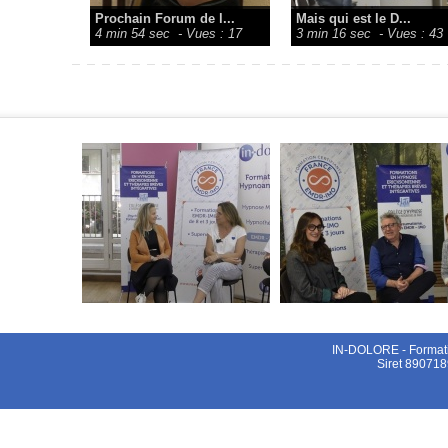
Prochain Forum de l...
Mais qui est le D...
4 min 54 sec
- Vues : 17
3 min 16 sec
- Vues : 43
IN-DOLORE - Formati
Siret 890718