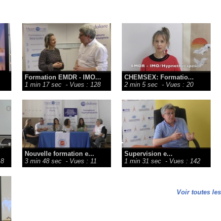
Formation EMDR - IMO...
CHEMSEX: Formatio...
1 min 17 sec
- Vues : 128
2 min 5 sec
- Vues : 20
Nouvelle formation e...
Supervision e...
18
3 min 48 sec
- Vues : 11
1 min 31 sec
- Vues : 142
Voir toutes le