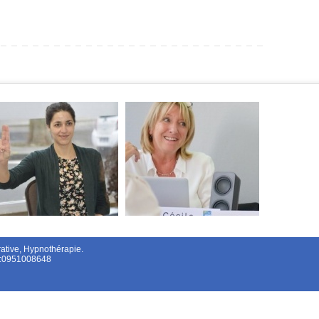
tive, Hypnothérapie.
el:0951008648