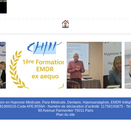
on en Hypnose Médicale, Para-Médicale, Dentaire, Hypnoanalgésie, EMDR Intégra
91900016-Code APE:8559A - Numéro de déclaration d’activité: 11756150875 - T
90 Avenue Parmentier 75011 Paris
Plan du site