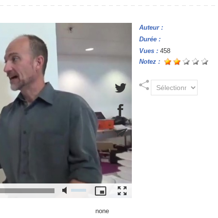
Auteur :
Durée :
Vues :
458
Notez :
none