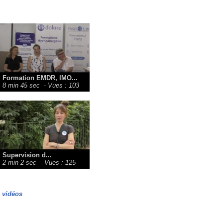
Formation EMDR, IMO...
8 min 45 sec
- Vues : 103
Supervision d...
2 min 2 sec
- Vues : 125
s vidéos