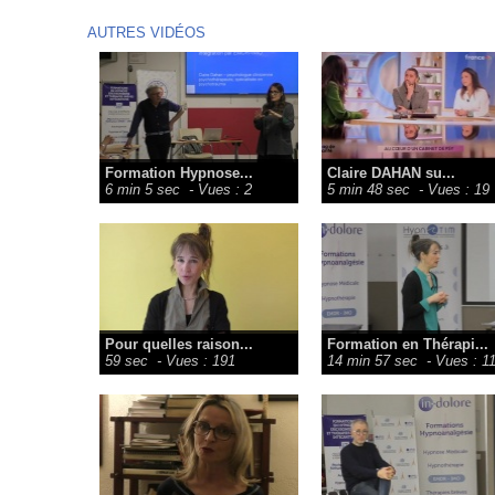
AUTRES VIDÉOS
Formation Hypnose...
Claire DAHAN su...
6 min 5 sec
- Vues : 2
5 min 48 sec
- Vues : 19
Pour quelles raison...
Formation en Thérapi...
59 sec
- Vues : 191
14 min 57 sec
- Vues : 1