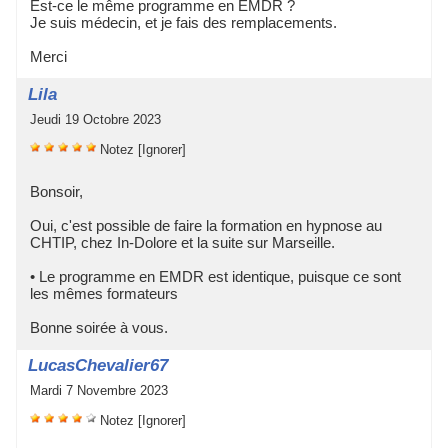
 Et-ce le même programme en EMDR ? 
 Je ui médecin, et je fai de remplacement. 
 Merci 
 Lila
 Jeudi 19 Octobre 2023
 
 
 
 
 
Notez
 
[Ignorer]
 Bonoir, 
 Oui, c'et poible de faire la formation en hypnoe au 
CHTIP, chez In-Dolore et la uite ur Mareille. 
 • Le programme en EMDR et identique, puique ce ont 
le même formateur 
 Bonne oirée à vou. 
 LucaChevalier67
 Mardi 7 Novembre 2023
 
 
 
 
 
Notez
 
[Ignorer]