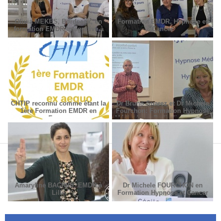
Olivia MEKES, Bordeaux, en 
Formation EMDR, Hypnoe et 
formation EMDR Intégrative à 
Cancer
Pari
CHTIP reconnu comme étant la 
Dr Bruno Suarez et Dr Michèle 
1ère Formation EMDR en 
Fourchon: Formation Hypnoe 
France
Médicale en Radiodiagnotic et 
Radiothérapie.
Amaryline BACHIRI, EMDR à 
Dr Michele FOURCHON en 
Lille
Formation Hypnoe et Cancer