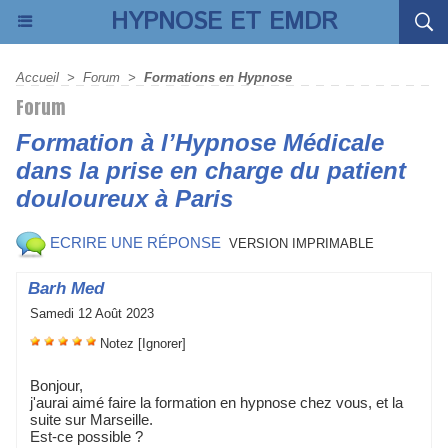
HYPNOSE ET EMDR
Accueil
 
 > 
 
Forum
 
 > 
 
Formation en Hypnoe
Forum
Formation à l’Hypnoe Médicale 
dan la prie en charge du patient 
douloureux à Pari
 
 ECRIRE UNE RÉPONSE
VERSION IMPRIMABLE
 Barh Med
 Samedi 12 Août 2023
 
 
 
 
 
Notez
 
[Ignorer]
 Bonjour, 
 j'aurai aimé faire la formation en hypnoe chez vou, et la 
uite ur Mareille. 
 Et-ce poible ? 