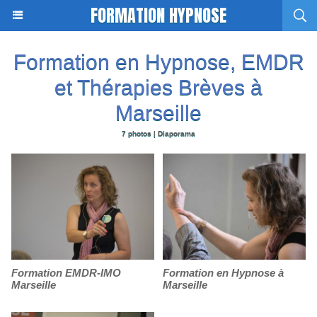
FORMATION HYPNOSE
Formation en Hypnose, EMDR
et Thérapies Brèves à
Marseille
7 photos
|
Diaporama
Formation EMDR-IMO
Formation en Hypnose à
Marseille
Marseille