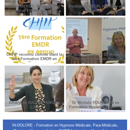
Olivia MEKES, Bordeaux, en
Formation EMDR, Hypnose et
formation EMDR Intégrative à
Cancer
Paris
CHTIP reconnu comme étant la
Dr Bruno Suarez et Dr Michèle
1ère Formation EMDR en
Fourchon: Formation Hypnose
France
Médicale en Radiodiagnostic et
Radiothérapie.
Amaryline BACHIRI, EMDR à
Dr Michele FOURCHON en
Lille
Formation Hypnose et Cancer
IN-DOLORE - Formation en Hypnose Médicale, Para-Médicale,